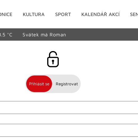
DNICE
KULTURA
SPORT
KALENDÁŘ AKCÍ
SE
8.5 °C
Svátek má Roman
Přihlásit se
Registrovat