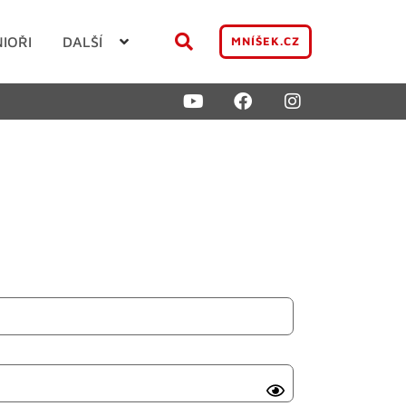
NIOŘI
DALŠÍ
MNÍŠEK.CZ