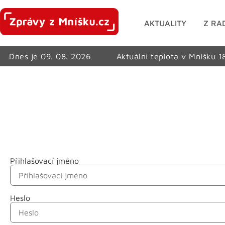
AKTUALITY
Z RA
Dnes je 09. 08. 2026
Aktuální teplota v Mníšku 1
Přihlašovací jméno
Jméno
Heslo
Příjmení