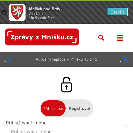
Mníšek pod Brdy
Otevřít
×
AppSisto
- In Google Play
Aktuální teplota v Mníšku 18.5 °C
Přihlásit se
Registrovat
Přihlašovací jméno
Jméno