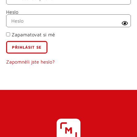
Heslo
Příjmení
Zapamatovat si mě
E-mail
Uživatelské jméno
Zapomněli jste heslo?
Heslo
Heslo znovu