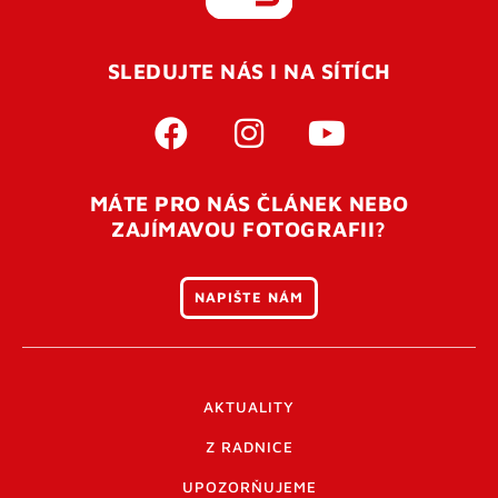
REGISTROVAT SE
SLEDUJTE NÁS I NA SÍTÍCH
Pro úspěšné dokončení registrace je potřeba
potvrdit
vaší e-mailovou
adresu. Po úspěšném odeslání
registrace vám přijde na e-mail potvrzovací kód. Po
otevření tohoto odkazu se váš účet ověří a můžete se
MÁTE PRO NÁS ČLÁNEK NEBO
přihlásit. Nezapomeňte zkontrolovat složku SPAM ve
ZAJÍMAVOU FOTOGRAFII?
vašem e-mailu. Pokud při registraci nastane problém
napište nám
.
NAPIŠTE NÁM
AKTUALITY
Z RADNICE
UPOZORŇUJEME