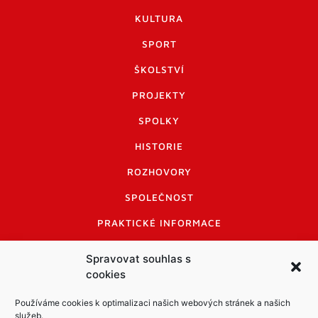
KULTURA
SPORT
ŠKOLSTVÍ
PROJEKTY
SPOLKY
HISTORIE
ROZHOVORY
SPOLEČNOST
PRAKTICKÉ INFORMACE
CENÍK INZERCE
Spravovat souhlas s
cookies
INFORMACE A KODEX DISKUTUJÍCÍCH
LOGO A LOGO MANUÁL
Používáme cookies k optimalizaci našich webových stránek a našich
služeb.