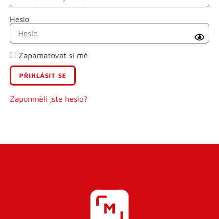
Heslo
Příjmení
Zapamatovat si mě
E-mail
Uživatelské jméno
Zapomněli jste heslo?
Heslo
Heslo znovu