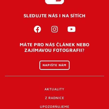
REGISTROVAT SE
SLEDUJTE NÁS I NA SÍTÍCH
Pro úspěšné dokončení registrace je potřeba
potvrdit
vaší e-mailovou
adresu. Po úspěšném odeslání
registrace vám přijde na e-mail potvrzovací kód. Po
otevření tohoto odkazu se váš účet ověří a můžete se
MÁTE PRO NÁS ČLÁNEK NEBO
přihlásit. Nezapomeňte zkontrolovat složku SPAM ve
ZAJÍMAVOU FOTOGRAFII?
vašem e-mailu. Pokud při registraci nastane problém
napište nám
.
NAPIŠTE NÁM
AKTUALITY
Z RADNICE
UPOZORŇUJEME