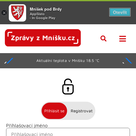
Mníšek pod Brdy
Otevřít
×
AppSisto
- In Google Play
Aktuální teplota v Mníšku 18.5 °C
Přihlásit se
Registrovat
Přihlašovací jméno
Jméno