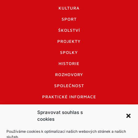
KULTURA
SPORT
ŠKOLSTVÍ
PROJEKTY
SPOLKY
HISTORIE
ROZHOVORY
SPOLEČNOST
PRAKTICKÉ INFORMACE
CENÍK INZERCE
Spravovat souhlas s
cookies
INFORMACE A KODEX DISKUTUJÍCÍCH
LOGO A LOGO MANUÁL
Používáme cookies k optimalizaci našich webových stránek a našich
služeb.