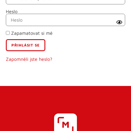
Heslo
Příjmení
Zapamatovat si mě
E-mail
Uživatelské jméno
Zapomněli jste heslo?
Heslo
Heslo znovu