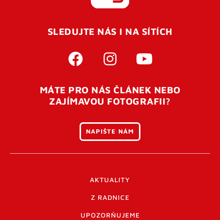
REGISTROVAT SE
SLEDUJTE NÁS I NA SÍTÍCH
Pro úspěšné dokončení registrace je potřeba
potvrdit
vaší e-mailovou
adresu. Po úspěšném odeslání
registrace vám přijde na e-mail potvrzovací kód. Po
otevření tohoto odkazu se váš účet ověří a můžete se
MÁTE PRO NÁS ČLÁNEK NEBO
přihlásit. Nezapomeňte zkontrolovat složku SPAM ve
ZAJÍMAVOU FOTOGRAFII?
vašem e-mailu. Pokud při registraci nastane problém
napište nám
.
NAPIŠTE NÁM
AKTUALITY
Z RADNICE
UPOZORŇUJEME