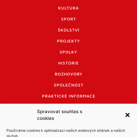
KULTURA
SPORT
ŠKOLSTVÍ
PROJEKTY
SPOLKY
HISTORIE
ROZHOVORY
SPOLEČNOST
PRAKTICKÉ INFORMACE
CENÍK INZERCE
Spravovat souhlas s
cookies
INFORMACE A KODEX DISKUTUJÍCÍCH
LOGO A LOGO MANUÁL
Používáme cookies k optimalizaci našich webových stránek a našich
služeb.