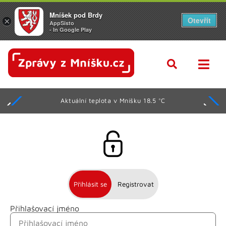
Mníšek pod Brdy
Otevřít
×
AppSisto
- In Google Play
Aktuální teplota v Mníšku 18.5 °C
Přihlásit se
Registrovat
Přihlašovací jméno
Jméno