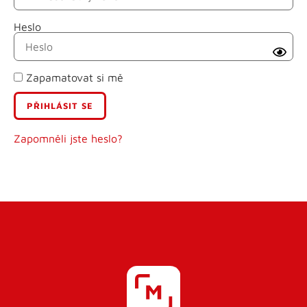
Heslo
Příjmení
Zapamatovat si mě
E-mail
Uživatelské jméno
Zapomněli jste heslo?
Heslo
Heslo znovu