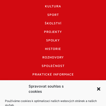
KULTURA
SPORT
ŠKOLSTVÍ
PROJEKTY
SPOLKY
HISTORIE
ROZHOVORY
SPOLEČNOST
PRAKTICKÉ INFORMACE
CENÍK INZERCE
Spravovat souhlas s
cookies
INFORMACE A KODEX DISKUTUJÍCÍCH
LOGO A LOGO MANUÁL
Používáme cookies k optimalizaci našich webových stránek a našich
služeb.