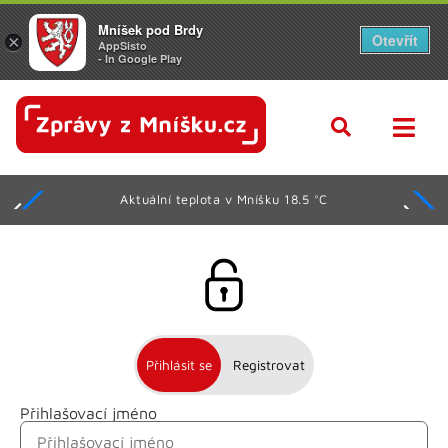
Mníšek pod Brdy
Otevřít
×
AppSisto
- In Google Play
Aktuální teplota v Mníšku 18.5 °C
Přihlásit se
Registrovat
Přihlašovací jméno
Jméno