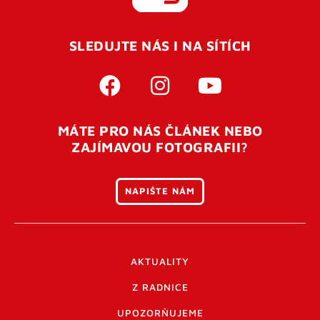
REGISTROVAT SE
SLEDUJTE NÁS I NA SÍTÍCH
Pro úspěšné dokončení registrace je potřeba
potvrdit
vaší e-mailovou
adresu. Po úspěšném odeslání
registrace vám přijde na e-mail potvrzovací kód. Po
otevření tohoto odkazu se váš účet ověří a můžete se
MÁTE PRO NÁS ČLÁNEK NEBO
přihlásit. Nezapomeňte zkontrolovat složku SPAM ve
ZAJÍMAVOU FOTOGRAFII?
vašem e-mailu. Pokud při registraci nastane problém
napište nám
.
NAPIŠTE NÁM
AKTUALITY
Z RADNICE
UPOZORŇUJEME