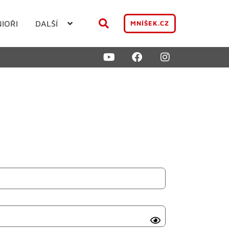
NIOŘI
DALŠÍ
MNÍŠEK.CZ