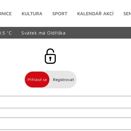
DNICE
KULTURA
SPORT
KALENDÁŘ AKCÍ
SE
8.5 °C
Svátek má Oldřiška
Přihlásit se
Registrovat