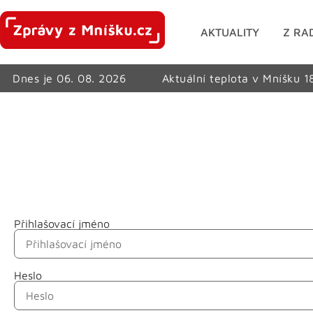
AKTUALITY
Z RA
Dnes je 06. 08. 2026
Aktuální teplota v Mníšku 1
Přihlašovací jméno
Jméno
Heslo
Příjmení