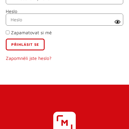
Heslo
Příjmení
Zapamatovat si mě
E-mail
Uživatelské jméno
Zapomněli jste heslo?
Heslo
Heslo znovu