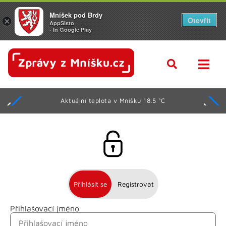
Mníšek pod Brdy
Otevřít
×
AppSisto
- In Google Play
Aktuální teplota v Mníšku 18.5 °C
Přihlásit se
Registrovat
Přihlašovací jméno
Jméno