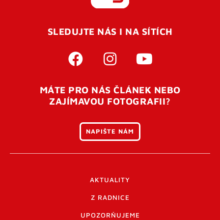
REGISTROVAT SE
SLEDUJTE NÁS I NA SÍTÍCH
Pro úspěšné dokončení registrace je potřeba
potvrdit
vaší e-mailovou
adresu. Po úspěšném odeslání
registrace vám přijde na e-mail potvrzovací kód. Po
otevření tohoto odkazu se váš účet ověří a můžete se
MÁTE PRO NÁS ČLÁNEK NEBO
přihlásit. Nezapomeňte zkontrolovat složku SPAM ve
ZAJÍMAVOU FOTOGRAFII?
vašem e-mailu. Pokud při registraci nastane problém
napište nám
.
NAPIŠTE NÁM
AKTUALITY
Z RADNICE
UPOZORŇUJEME