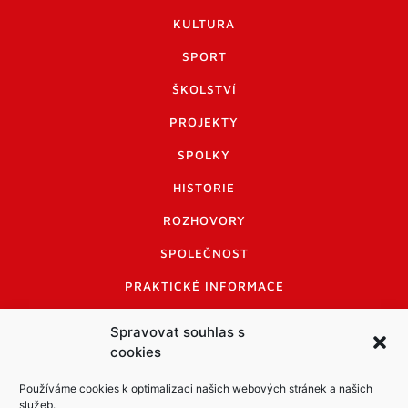
KULTURA
SPORT
ŠKOLSTVÍ
PROJEKTY
SPOLKY
HISTORIE
ROZHOVORY
SPOLEČNOST
PRAKTICKÉ INFORMACE
CENÍK INZERCE
Spravovat souhlas s
cookies
INFORMACE A KODEX DISKUTUJÍCÍCH
LOGO A LOGO MANUÁL
Používáme cookies k optimalizaci našich webových stránek a našich
služeb.