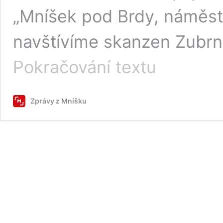
„Mníšek pod Brdy, náměstí
navštívíme skanzen Zubrnic
V
Pokračování textu
září
se
vydáme
Zprávy z Mníšku
na
zájezd
na
zámek
Ploskovice
a
do
skanzenu
Zubrnice