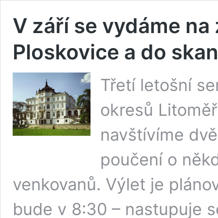
V září se vydáme na
Ploskovice a do ska
Třetí letošní 
okresů Litoměř
navštívíme dvě
poučení o někd
venkovanů. Výlet je plánov
bude v 8:30 – nastupuje 