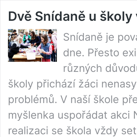
Dvě Snídaně u školy 
Snídaně je pova
dne. Přesto exi
různých důvodů
školy přichází žáci nenas
problémů. V naší škole pře
myšlenka uspořádat akci Na
realizaci se škola vždy se