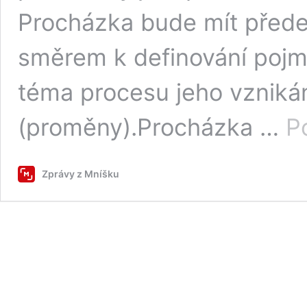
Procházka bude mít přede
směrem k definování pojm
téma procesu jeho vznikán
(proměny).Procházka …
P
Zprávy z Mníšku