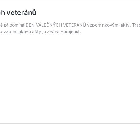
ch veteránů
ě připomíná DEN VÁLEČNÝCH VETERÁNŮ vzpomínkovými akty. Tradiční
ba vzpomínkové akty je zvána veřejnost.