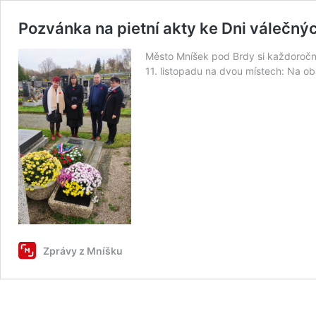
Pozvánka na pietní akty ke Dni válečný
Město Mníšek pod Brdy si každoročn
11. listopadu na dvou místech: Na o
Zprávy z Mníšku