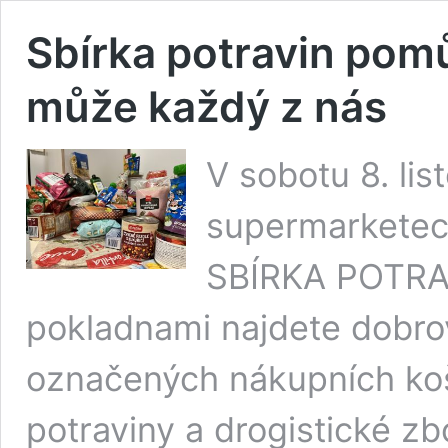
Sbírka potravin pomů
může každý z nás
V sobotu 8. li
supermarketech
SBÍRKA POTRAVI
pokladnami najdete dobro
označených nákupních koš
potraviny a drogistické zb