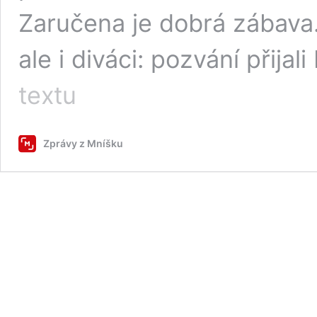
Zaručena je dobrá zábava
ale i diváci: pozvání přija
Ve
textu
Stříbrné
Lhotě
bude
Zprávy z Mníšku
Soutěž
o
nejlepší
kotlíkový
guláš