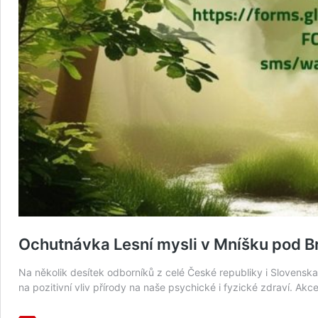
Ochutnávka Lesní mysli v Mníšku pod B
Na několik desítek odborníků z celé České republiky i Slovensk
na pozitivní vliv přírody na naše psychické i fyzické zdraví. Ak