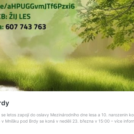
rdy
a se letos zapojí do oslavy Mezinárodního dne lesa a 10. narozenin 
ce v Mníšku pod Brdy se koná v neděli 23. března v 15:00 – více info