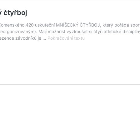
ý čtyřboj
 ZŠ Komenského 420 uskuteční MNÍŠECKÝ ČTYŘBOJ, který pořádá sport
eorganizovaným). Mají možnost vyzkoušet si čtyři atletické disciplí
Pozvánka
Prezence závodníků je …
Pokračování textu
pro
děti
na
atletický
Mníšecký
čtyřboj