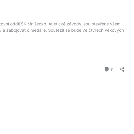
ovní oddíl SK Mníšecko. Atletické závody jsou otevřené všem
ny a zabojovat o medaile. Soutěžit se bude ve čtyřech věkových
komentář
0