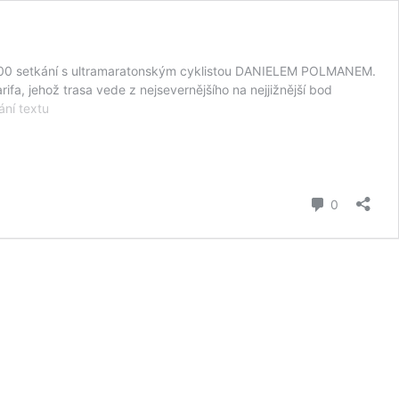
18:00 setkání s ultramaratonským cyklistou DANIELEM POLMANEM.
fa, jehož trasa vede z nejsevernějšího na nejjižnější bod
V
ní textu
Sokolovně
bude
promítání
s
cyklistickou
komentář
0
legendou
Danielem
Polmanem