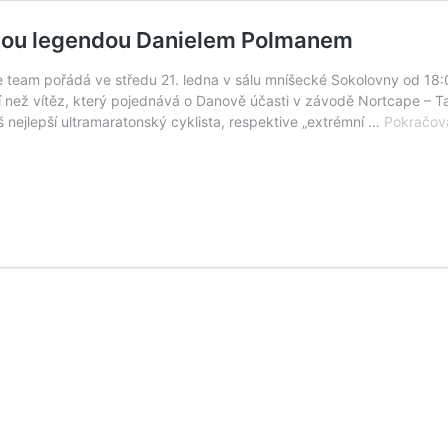
ckou legendou Danielem Polmanem
le team pořádá ve středu 21. ledna v sálu mníšecké Sokolovny od 
než vítěz, který pojednává o Danově účasti v závodě Nortcape – Tari
š nejlepší ultramaratonský cyklista, respektive „extrémní …
Pokračová