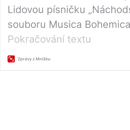
Lidovou písničku „Náchod
souboru Musica Bohemica
Do
Pokračování textu
mníšeckého
kostela
se
Zprávy z Mníšku
po
roce
vrací
Festival
Jakuba
Jana
Ryby