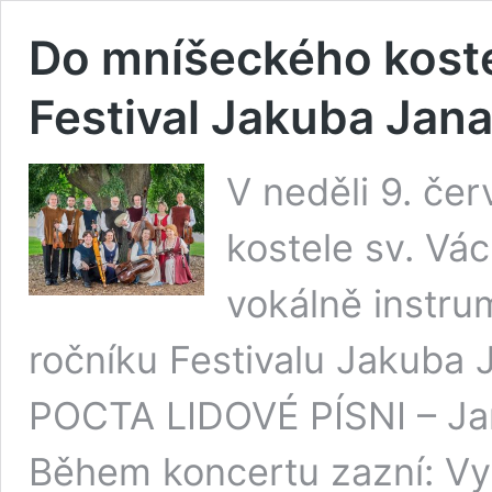
Do mníšeckého koste
Festival Jakuba Jan
V neděli 9. č
kostele sv. Vá
vokálně instru
ročníku Festivalu Jakuba 
POCTA LIDOVÉ PÍSNI – Jan
Během koncertu zazní: Vys