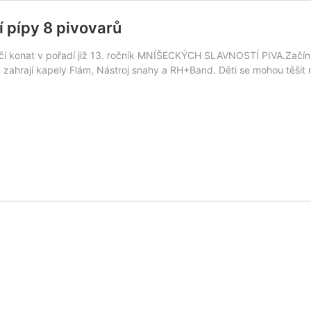
 pípy 8 pivovarů
čí konat v pořadí již 13. ročník MNÍŠECKÝCH SLAVNOSTÍ PIVA.Začíná
 zahrají kapely Flám, Nástroj snahy a RH+Band. Děti se mohou těšit 
ckých
stech
í
rů