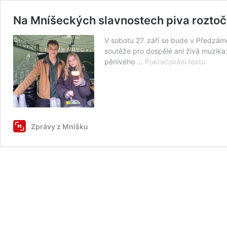
Na Mníšeckých slavnostech piva roztočí
V sobotu 27. září se bude v Předzám
soutěže pro dospělé ani živá muzika:
Na
pěnivého …
Pokračování textu
Mníše
slavno
piva
roztoč
pípy
8
Zprávy z Mníšku
pivova