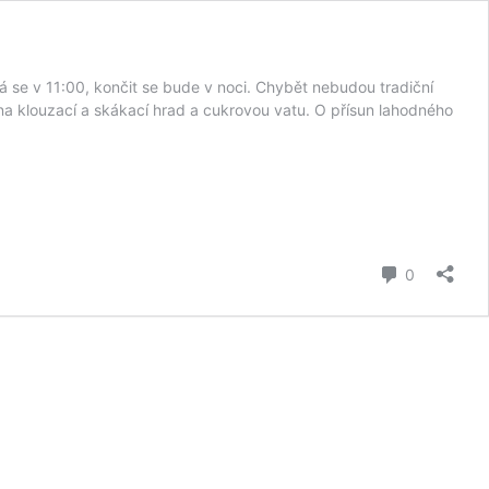
 se v 11:00, končit se bude v noci. Chybět nebudou tradiční
na klouzací a skákací hrad a cukrovou vatu. O přísun lahodného
komentář
0