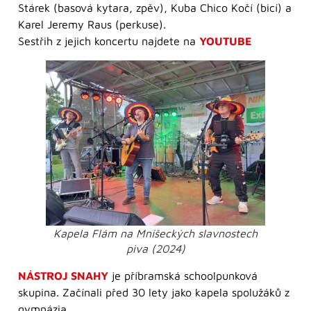
Stárek (basová kytara, zpěv), Kuba Chico Kočí (bicí) a
Karel Jeremy Raus (perkuse).
Sestřih z jejich koncertu najdete na
YOUTUBE
Kapela Flám na Mníšeckých slavnostech
piva (2024)
NÁSTROJ SNAHY
je příbramská schoolpunková
skupina. Začínali před 30 lety jako kapela spolužáků z
gymnázia.