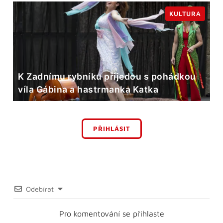
KULTURA
K Zadnímu rybníku přijedou s pohádkou
víla Gábina a hastrmanka Katka
PŘIHLÁSIT
Odebírat
Pro komentování se přihlaste