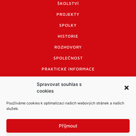
ŠKOLSTVÍ
PROJEKTY
SPOLKY
HISTORIE
ROZHOVORY
SPOLEČNOST
PRAKTICKÉ INFORMACE
CENÍK INZERCE
Spravovat souhlas s
cookies
INFORMACE A KODEX DISKUTUJÍCÍCH
LOGO A LOGO MANUÁL
Používáme cookies k optimalizaci našich webových stránek a našich
služeb.
Příjmout