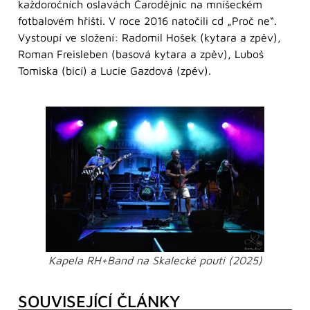
každoročních oslavách Čarodějnic na mníšeckém
fotbalovém hřišti. V roce 2016 natočili cd „Proč ne“.
Vystoupí ve složení: Radomil Hošek (kytara a zpěv),
Roman Freisleben (basová kytara a zpěv), Luboš
Tomiska (bicí) a Lucie Gazdová (zpěv).
Kapela RH+Band na Skalecké pouti (2025)
SOUVISEJÍCÍ ČLÁNKY