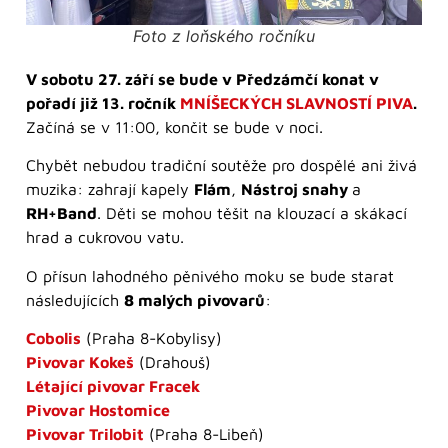
Foto z loňského ročníku
V sobotu 27. září se bude v Předzámčí konat v
pořadí již 13. ročník
MNÍŠECKÝCH SLAVNOSTÍ PIVA
.
Začíná se v 11:00, končit se bude v noci.
Chybět nebudou tradiční soutěže pro dospělé ani živá
muzika: zahrají kapely
Flám
,
Nástroj snahy
a
RH+Band
. Děti se mohou těšit na klouzací a skákací
hrad a cukrovou vatu.
O přísun lahodného pěnivého moku se bude starat
následujících
8 malých pivovarů
:
Cobolis
(Praha 8-Kobylisy)
Pivovar Kokeš
(Drahouš)
Létající pivovar Fracek
Pivovar Hostomice
Pivovar Trilobit
(Praha 8-Libeň)