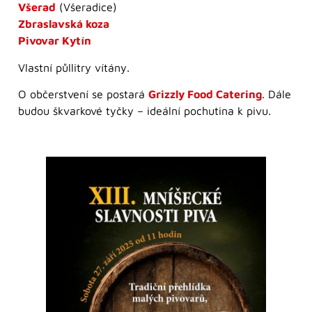
Všerad
(Všeradice)
Zbraslavská koza
Pivovar Kytín
Vlastní půllitry vítány.
O občerstvení se postará
Grizzly Food Catering
. Dále
budou škvarkové tyčky – ideální pochutina k pivu.