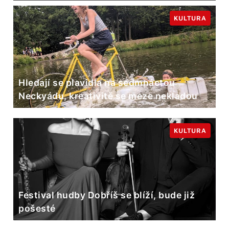
KULTURA
Hledají se plavidla na sedmnáctou
Neckyádu, kreativitě se meze nekladou
KULTURA
Festival hudby Dobříš se blíží, bude již
pošesté