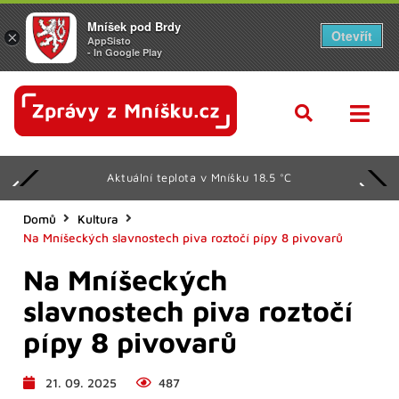
Mníšek pod Brdy
Otevřít
×
AppSisto
- In Google Play
Aktuální teplota v Mníšku 18.5 °C
Domů
Kultura
Na Mníšeckých slavnostech piva roztočí pípy 8 pivovarů
Na Mníšeckých
slavnostech piva roztočí
pípy 8 pivovarů
21. 09. 2025
487