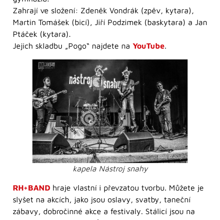
Zahrají ve složení: Zdeněk Vondrák (zpěv, kytara),
Martin Tomášek (bicí), Jiří Podzimek (baskytara) a Jan
Ptáček (kytara).
Jejich skladbu „Pogo“ najdete na
YouTube
.
kapela Nástroj snahy
RH+BAND
hraje vlastní i převzatou tvorbu. Můžete je
slyšet na akcích, jako jsou oslavy, svatby, taneční
zábavy, dobročinné akce a festivaly. Stálicí jsou na