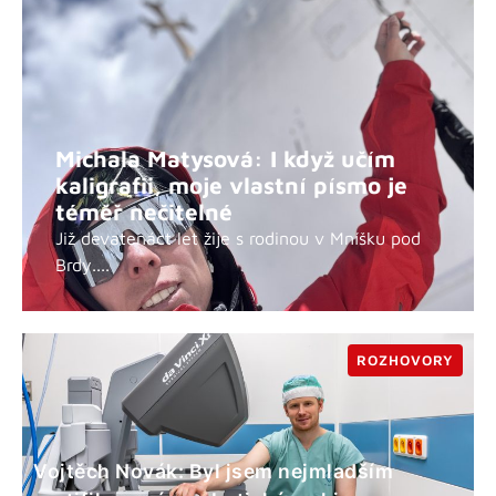
Michala Matysová: I když učím
kaligrafii, moje vlastní písmo je
téměř nečitelné
Již devatenáct let žije s rodinou v Mníšku pod
Brdy....
ROZHOVORY
Vojtěch Novák: Byl jsem nejmladším