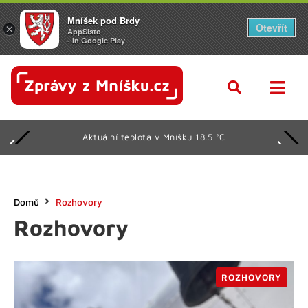
Mníšek pod Brdy
Otevřít
×
AppSisto
- In Google Play
Aktuální teplota v Mníšku 18.5 °C
Domů
Rozhovory
Rozhovory
ROZHOVORY