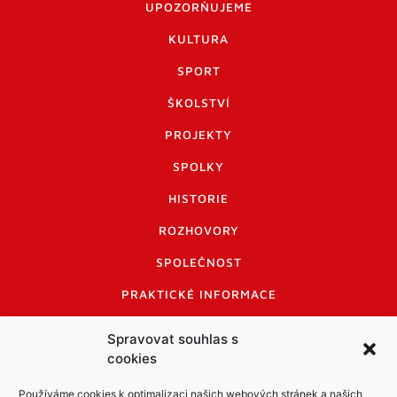
UPOZORŇUJEME
KULTURA
SPORT
ŠKOLSTVÍ
PROJEKTY
SPOLKY
HISTORIE
ROZHOVORY
SPOLEČNOST
PRAKTICKÉ INFORMACE
CENÍK INZERCE
Spravovat souhlas s
cookies
INFORMACE A KODEX DISKUTUJÍCÍCH
LOGO A LOGO MANUÁL
Používáme cookies k optimalizaci našich webových stránek a našich