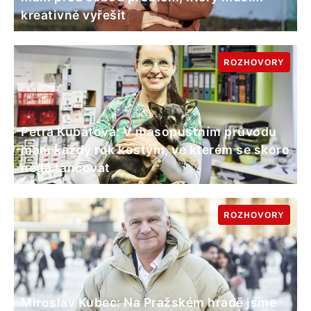
kreativně vyřešit
ROZHOVORY
Petra Kubátová: V masopustním průvodu
mám každý rok kostým, ve kterém se skoro
nedá tancovat
ROZHOVORY
Miroslav Kubec: Na Pražském hradě jsme