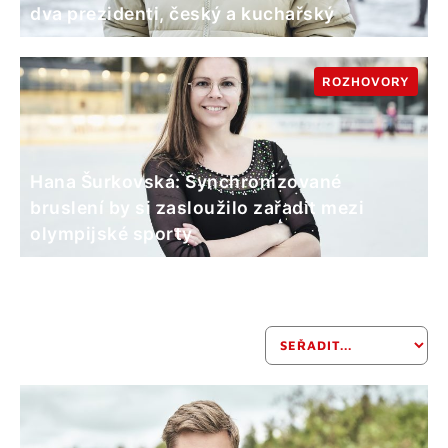
dva prezidenti, český a kuchařský
ROZHOVORY
Hana Šurkovská: Synchronizované
bruslení by si zasloužilo zařadit mezi
olympijské sporty