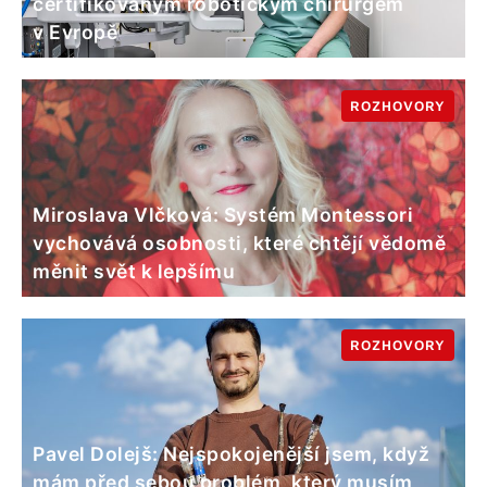
certifikovaným robotickým chirurgem
v Evropě
ROZHOVORY
Miroslava Vlčková: Systém Montessori
vychovává osobnosti, které chtějí vědomě
měnit svět k lepšímu
ROZHOVORY
Pavel Dolejš: Nejspokojenější jsem, když
mám před sebou problém, který musím