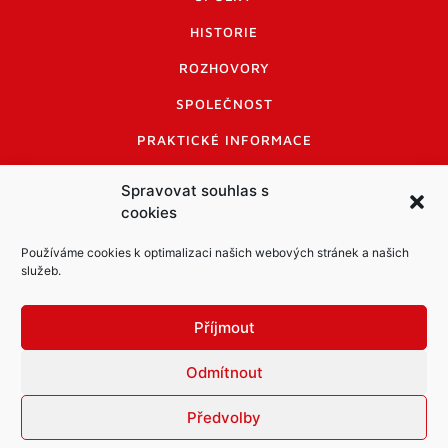
HISTORIE
ROZHOVORY
SPOLEČNOST
PRAKTICKÉ INFORMACE
CENÍK INZERCE
Spravovat souhlas s
cookies
INFORMACE A KODEX DISKUTUJÍCÍCH
LOGO A LOGO MANUÁL
Používáme cookies k optimalizaci našich webových stránek a našich
služeb.
Příjmout
Odmítnout
Informace o zpracování osobních údajů
PDF archiv Zpravodajů
Cookies
Předvolby
© Město Mníšek pod Brdy