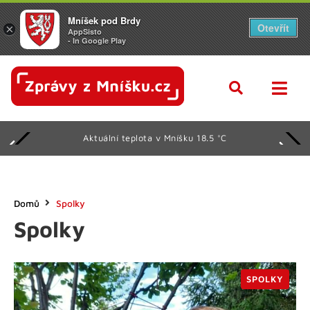
Mníšek pod Brdy
Otevřít
×
AppSisto
- In Google Play
Aktuální teplota v Mníšku 18.5 °C
Domů
Spolky
Spolky
SPOLKY