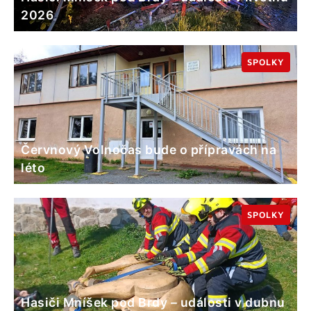
2026
SPOLKY
Červnový Volnočas bude o přípravách na
léto
SPOLKY
Hasiči Mníšek pod Brdy – události v dubnu