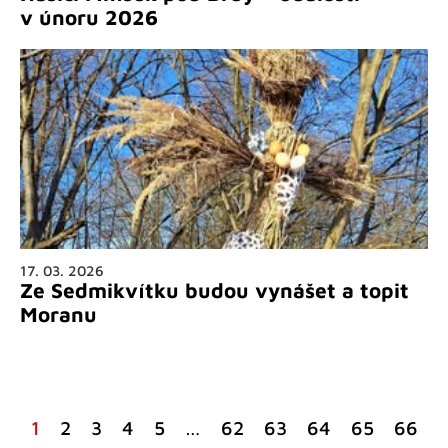
v únoru 2026
17. 03. 2026
Ze Sedmikvítku budou vynášet a topit
Moranu
1
2
3
4
5
…
62
63
64
65
66