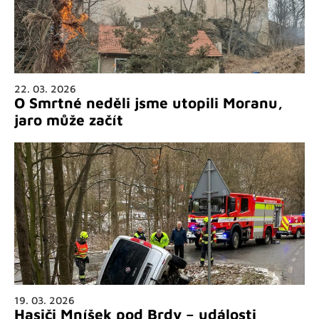
22. 03. 2026
O Smrtné neděli jsme utopili Moranu,
jaro může začít
19. 03. 2026
Hasiči Mníšek pod Brdy – události