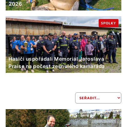
2026
SPOLKY
Hasiči uspořádali Memoriál Jaroslava
Praise na počest zesnulého kamaráda