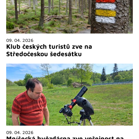
09. 04. 2026
Klub českých turistů zve na
Středočeskou šedesátku
09. 04. 2026
Mníšecká hvězdárna zve veřejnost na