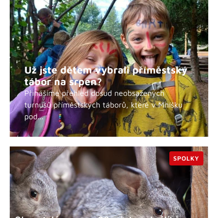
Už jste dětem vybrali příměstský
tábor na srpen?
Přinášíme přehled dosud neobsazených
turnusů příměstských táborů, které v Mníšku
pod...
SPOLKY