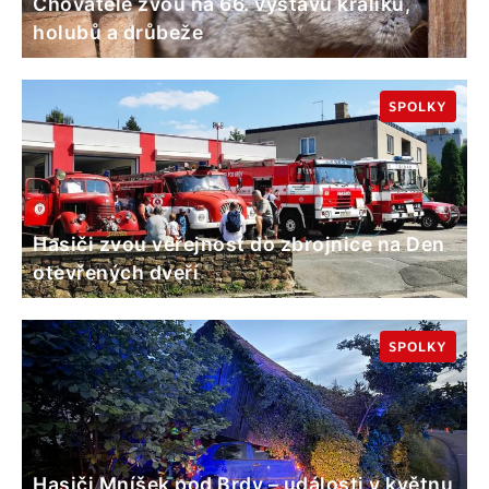
Chovatelé zvou na 66. výstavu králíků,
holubů a drůbeže
SPOLKY
Hasiči zvou veřejnost do zbrojnice na Den
otevřených dveří
SPOLKY
Hasiči Mníšek pod Brdy – události v květnu