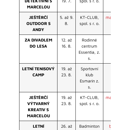
DETEKTIVNÍ S
19. 7.
spol. s r. o.
MARCELOU
JEŠTĚRČÍ
5. až 9.
KT-CLUB,
marcelakret
OUTDOOR S
8.
spol. s r. o.
ANDY
ZA DIVADLEM
12. až
Rodinné
tab
DO LESA
16. 8.
centrum
Essentia, z.
s.
LETNÍ TENISOVÝ
19. až
Sportovní
ten
CAMP
23. 8.
klub
Esmarin z.
s.
JEŠTĚRČÍ
19. až
KT-CLUB,
marcelakret
VÝTVARNÝ
23. 8.
spol. s r. o.
KREATIV S
MARCELOU
LETNÍ
26. až
Badminton
badmnisek