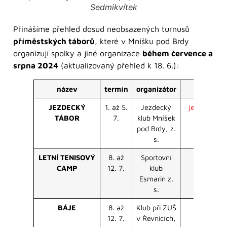
Sedmikvítek
Přinášíme přehled dosud neobsazených turnusů
příměstských táborů
, které v Mníšku pod Brdy
organizují spolky a jiné organizace
během července a
srpna 2024
(aktualizovaný přehled k 18. 6.):
název
termín
organizátor
JEZDECKÝ
1. až 5.
Jezdecký
jezdeckykl
TÁBOR
7.
klub Mníšek
pod Brdy, z.
s.
LETNÍ TENISOVÝ
8. až
Sportovní
ten
CAMP
12. 7.
klub
Esmarin z.
s.
BÁJE
8. až
Klub při ZUŠ
zus.
12. 7.
v Řevnicích,