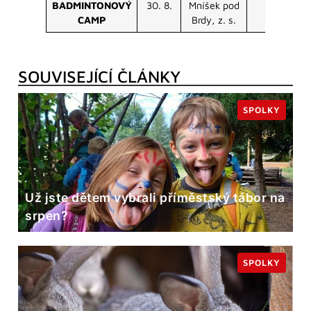
BADMINTONOVÝ
30. 8.
Mníšek pod
CAMP
Brdy, z. s.
SOUVISEJÍCÍ ČLÁNKY
SPOLKY
Už jste dětem vybrali příměstský tábor na
srpen?
SPOLKY