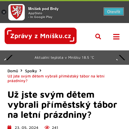
Mníšek pod Brdy
Otevřít
×
AppSisto
- In Google Play
Aktuální teplota v Mníšku 18.5 °C
Domů
Spolky
Už jste svým dětem vybrali příměstský tábor na letní
prázdniny?
Už jste svým dětem
vybrali příměstský tábor
na letní prázdniny?
23. 05. 2024
241