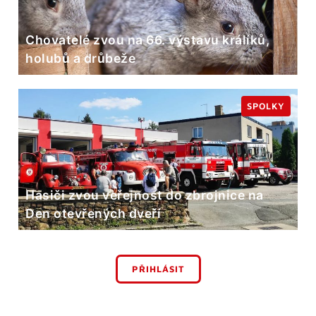
Chovatelé zvou na 66. výstavu králíků,
holubů a drůbeže
SPOLKY
Hasiči zvou veřejnost do zbrojnice na
Den otevřených dveří
PŘIHLÁSIT