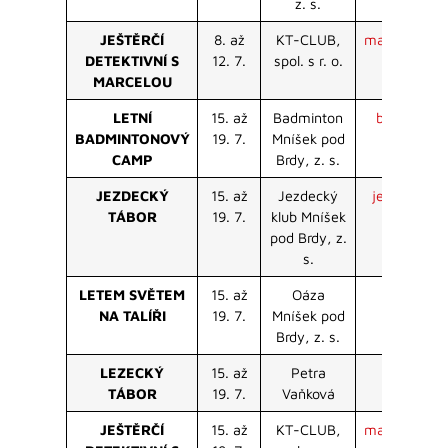
z. s.
JEŠTĚRČÍ
8. až
KT-CLUB,
marcelakret
DETEKTIVNÍ S
12. 7.
spol. s r. o.
MARCELOU
LETNÍ
15. až
Badminton
badmnisek
BADMINTONOVÝ
19. 7.
Mníšek pod
CAMP
Brdy, z. s.
JEZDECKÝ
15. až
Jezdecký
jezdeckykl
TÁBOR
19. 7.
klub Mníšek
pod Brdy, z.
s.
LETEM SVĚTEM
15. až
Oáza
akce.m
NA TALÍŘI
19. 7.
Mníšek pod
Brdy, z. s.
LEZECKÝ
15. až
Petra
petra.va
TÁBOR
19. 7.
Vaňková
JEŠTĚRČÍ
15. až
KT-CLUB,
marcelakret