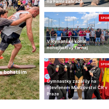
na Farní zahradě
SPO
V Rymani se konal
nohejbalový turnaj
SPO
s bohatším
Gymnastky zazářily na
otevřeném Mistrovství ČR v
Praze