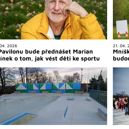
 04. 2026
21. 04.
Pavilonu bude přednášet Marian
Mníšk
línek o tom, jak vést děti ke sportu
budo