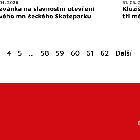
 04. 2026
31. 03. 
zvánka na slavnostní otevření
Kluzi
vého mníšeckého Skateparku
tři m
3
4
5
…
58
59
60
61
62
Další