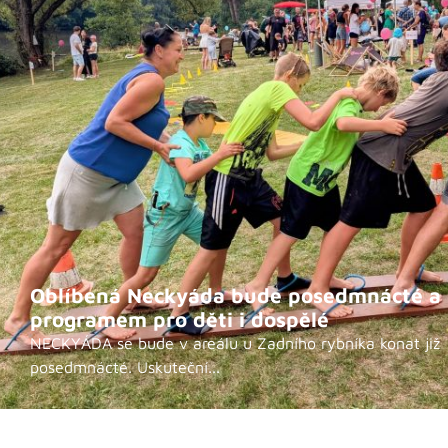
Oblíbená Neckyáda bude posedmnácté a 
programem pro děti i dospělé
NECKYÁDA se bude v areálu u Zadního rybníka konat již
posedmnácté. Uskuteční...