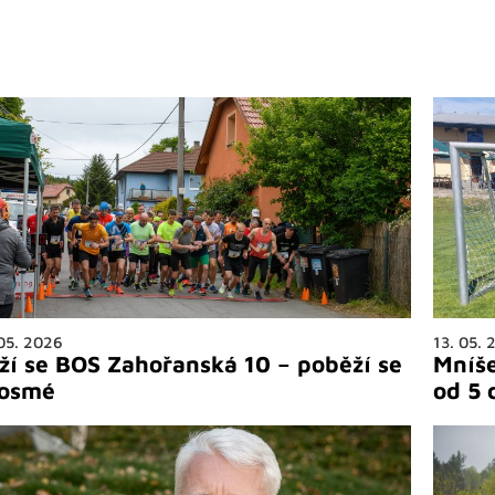
 05. 2026
13. 05. 
íží se BOS Zahořanská 10 – poběží se
Mníše
osmé
od 5 