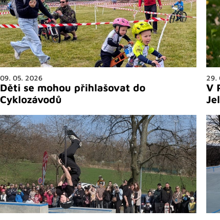
09. 05. 2026
29.
Děti se mohou přihlašovat do
V 
Cyklozávodů
Je