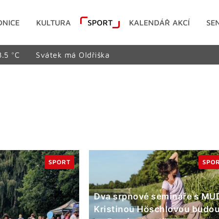
DNICE
KULTURA
SPORT
KALENDÁŘ AKCÍ
SE
8.5 °C
Svátek má Oldřiška
SPORT
SPO
Dva srpnové semináře s MUD
Kristinou Höschlovou budo