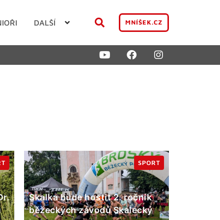
NIOŘI
DALŠÍ
MNÍŠEK.CZ
RT
SPORT
r.
Skalka bude hostit 2. ročník
u
běžeckých závodů Skalecký