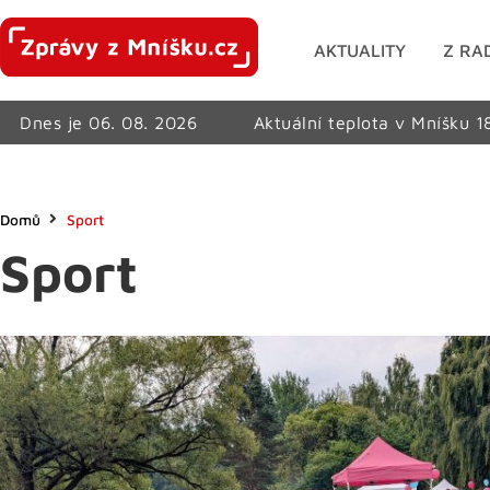
AKTUALITY
Z RA
Dnes je 06. 08. 2026
Aktuální teplota v Mníšku 1
Domů
Sport
Sport