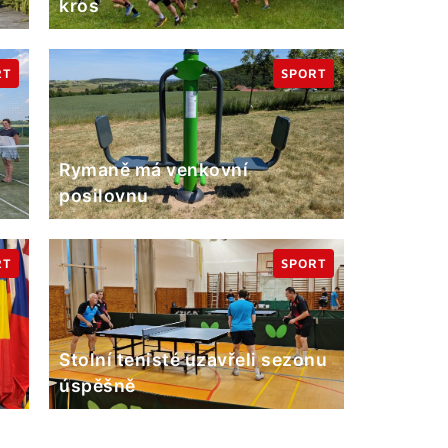
kros
RT
SPORT
Rymaně má venkovní
posilovnu
RT
SPORT
Stolní tenisté uzavřeli sezonu
úspěšně