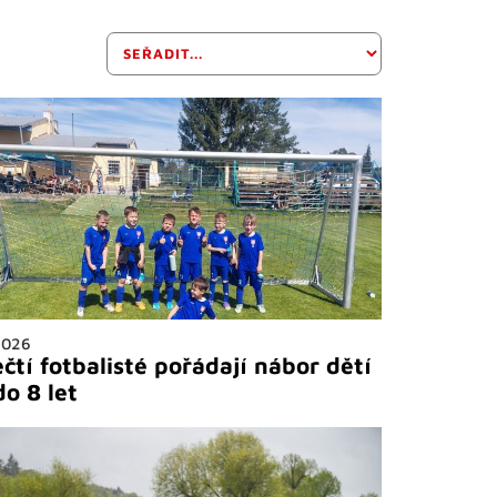
2026
čtí fotbalisté pořádají nábor dětí
do 8 let