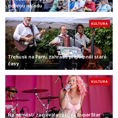
dobrou náladu
KULTURA
Třehusk na Farní zahradě připomněl staré
časy
KULTURA
Na náměstí zazpívala růžová SuperStar