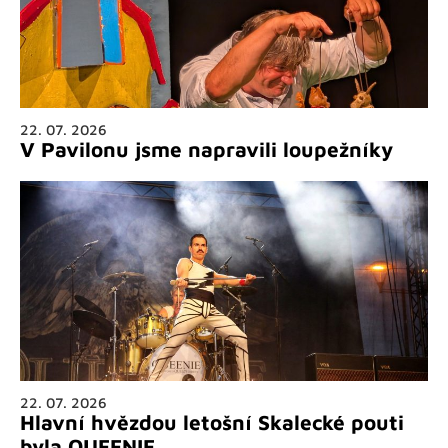
22. 07. 2026
V Pavilonu jsme napravili loupežníky
22. 07. 2026
Hlavní hvězdou letošní Skalecké pouti
byla QUEENIE