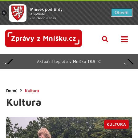
Mníšek pod Brdy
Otevřít
×
AppSisto
- In Google Play
Aktuální teplota v Mníšku 18.5 °C
Domů
Kultura
Kultura
KULTURA