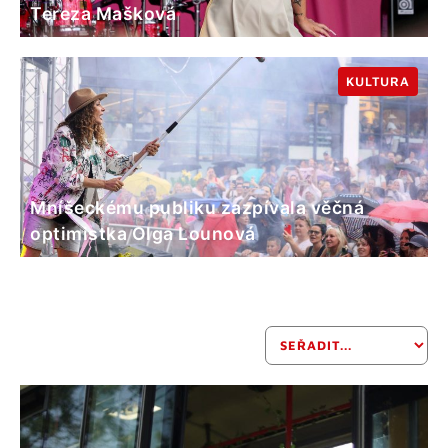
Tereza Mašková
KULTURA
Mníšeckému publiku zazpívala věčná
optimistka Olga Lounová