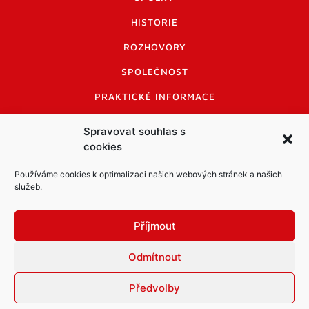
HISTORIE
ROZHOVORY
SPOLEČNOST
PRAKTICKÉ INFORMACE
CENÍK INZERCE
Spravovat souhlas s
cookies
INFORMACE A KODEX DISKUTUJÍCÍCH
LOGO A LOGO MANUÁL
Používáme cookies k optimalizaci našich webových stránek a našich
služeb.
Příjmout
Odmítnout
Informace o zpracování osobních údajů
PDF archiv Zpravodajů
Cookies
Předvolby
© Město Mníšek pod Brdy