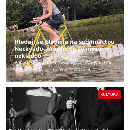
Hledají se plavidla na sedmnáctou
Neckyádu, kreativitě se meze
nekladou
Během šestnáctileté historie Neckyády byly k
vidění desítky roztodivných plavidel,...
KULTURA