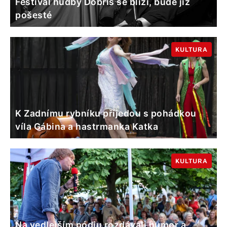
Festival hudby Dobříš se blíží, bude již
pošesté
KULTURA
K Zadnímu rybníku přijedou s pohádkou
víla Gábina a hastrmanka Katka
KULTURA
Na vedlejším pódiu rozdávali humor a