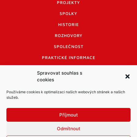
PROJEKTY
SPOLKY
HISTORIE
ROZHOVORY
SPOLEČNOST
PRAKTICKÉ INFORMACE
CENÍK INZERCE
Spravovat souhlas s
cookies
INFORMACE A KODEX DISKUTUJÍCÍCH
LOGO A LOGO MANUÁL
Používáme cookies k optimalizaci našich webových stránek a našich
služeb.
Příjmout
Odmítnout
Informace o zpracování osobních údajů