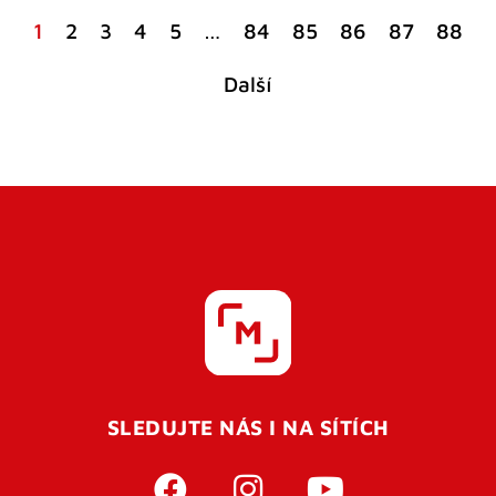
1
2
3
4
5
…
84
85
86
87
88
Další
SLEDUJTE NÁS I NA SÍTÍCH