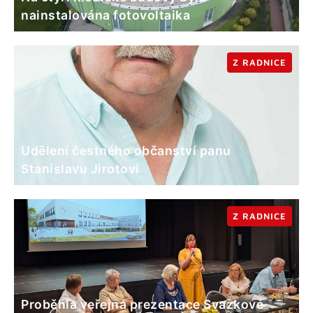
nainstalována fotovoltaika
Z RADNICE
Udělení čestného občanství panu
Stanislavu Jirotovi
Z RADNICE
Proběhla veřejná prezentace Svazkové