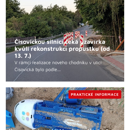
Čisovickou silnici čeká uzavírka
kvůli rekonstrukci propustku (od
13. 7.)
V rámci realizace nového chodníku v ulici
Čisovická bylo podle...
PRAKTICKÉ INFORMACE