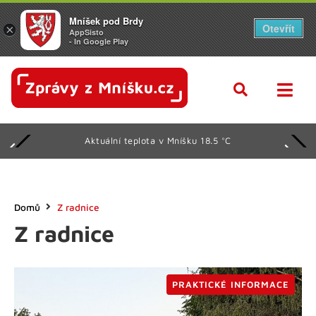
Mníšek pod Brdy
Otevřít
×
AppSisto
- In Google Play
Aktuální teplota v Mníšku 18.5 °C
Domů
Z radnice
Z radnice
PRAKTICKÉ INFORMACE