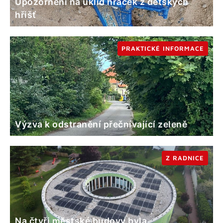
Upozornění na úklid hraček z dětských
hřišť
PRAKTICKÉ INFORMACE
Výzva k odstranění přečnívající zeleně
Z RADNICE
Na čtyři městské budovy byla