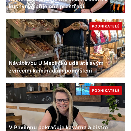
kuchyni a příjemné prostředí
PODNIKATELÉ
Návštěvou U Mazlíčků uděláte svým
zvířecím kamarádům pomyšlení
PODNIKATELÉ
V Pavilonu pokračuje kavárna a bistro