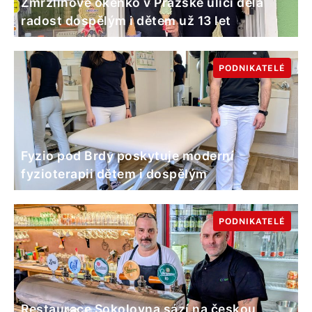
Zmrzlinové okénko v Pražské ulici dělá
radost dospělým i dětem už 13 let
PODNIKATELÉ
Fyzio pod Brdy poskytuje moderní
fyzioterapii dětem i dospělým
PODNIKATELÉ
Restaurace Sokolovna sází na českou