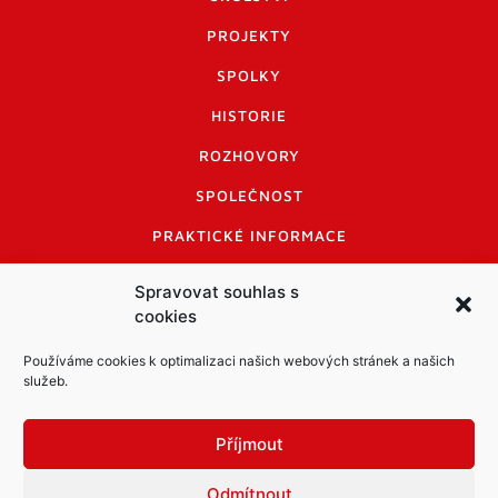
PROJEKTY
SPOLKY
HISTORIE
ROZHOVORY
SPOLEČNOST
PRAKTICKÉ INFORMACE
CENÍK INZERCE
Spravovat souhlas s
cookies
INFORMACE A KODEX DISKUTUJÍCÍCH
LOGO A LOGO MANUÁL
Používáme cookies k optimalizaci našich webových stránek a našich
služeb.
Příjmout
Odmítnout