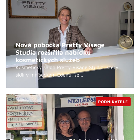
Nová pobočka Pretty Visage
Studia rozšířila nabídku
kosmetických služeb
Kosmetický salon Pretty Visage Studio, který
sídlí v mníšeckém Edenu, se...
PODNIKATELÉ