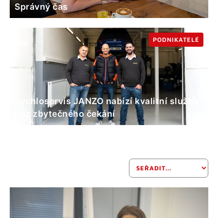
Správný čas
PODNIKATELÉ
Rychloservis JANZO nabízí kvalitní služby
bez zbytečného čekání