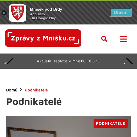
Mníšek pod Brdy
Otevřít
×
AppSisto
- In Google Play
Aktuální teplota v Mníšku 18.5 °C
Domů
Podnikatelé
Podnikatelé
PODNIKATELÉ