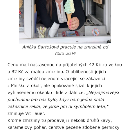
Anička Bartošová pracuje na zmrzlině od
roku 2014
Cenu mají nastavenou na přijatelných 42 Kč za velkou
a 32 Kč za malou zmrzlinu. O oblíbenosti jejich
zmrzliny svědčí nejenom vracející se zákazníci
z Mníšku a okolí, ale opakovaně sjíždí k jejich
vyhlášenému okénku i lidé z dálnice.
„Nejzajímavější
pochvalou pro nás bylo, když nám jedna stálá
zákaznice řekla, že jsme pro ni symbolem léta,“
zmiňuje Vít Tauer.
Kromě zmrzliny tu prodávají i několik druhů kávy,
karamelový pohár, čerstvě pečené zdobené perníčky