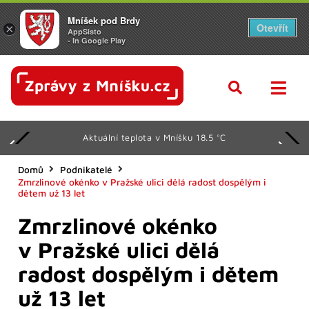
Mníšek pod Brdy
Otevřít
×
AppSisto
- In Google Play
Aktuální teplota v Mníšku 18.5 °C
Domů
Podnikatelé
Zmrzlinové okénko v Pražské ulici dělá radost dospělým i
dětem už 13 let
Zmrzlinové okénko
v Pražské ulici dělá
radost dospělým i dětem
už 13 let