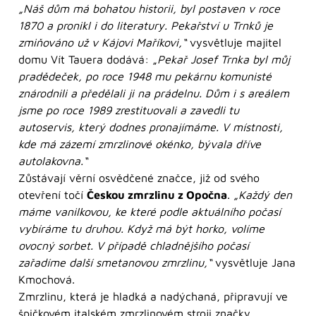
„Náš dům má bohatou historii, byl postaven v roce
1870 a pronikl i do literatury. Pekařství u Trnků je
zmiňováno už v Kájovi Maříkovi,“
vysvětluje majitel
domu Vít Tauera dodává: „
Pekař Josef Trnka byl můj
pradědeček, po roce 1948 mu pekárnu komunisté
znárodnili a předělali ji na prádelnu. Dům i s areálem
jsme po roce 1989 zrestituovali a zavedli tu
autoservis, který dodnes pronajímáme. V místnosti,
kde má zázemí zmrzlinové okénko, bývala dříve
autolakovna.“
Zůstávají věrní osvědčené značce, již od svého
otevření točí
Českou zmrzlinu z Opočna
.
„Každý den
máme vanilkovou, ke které podle aktuálního počasí
vybíráme tu druhou. Když má být horko, volíme
ovocný sorbet. V případě chladnějšího počasí
zařadíme další smetanovou zmrzlinu,“
vysvětluje Jana
Kmochová.
Zmrzlinu, která je hladká a nadýchaná, připravují ve
špičkovém italském zmrzlinovém stroji značky