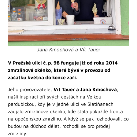
Jana Kmochová a Vít Tauer
V Pražské ulici č. p. 98 funguje již od roku 2014
zmrzlinové okénko, které bývá v provozu od
začátku května do konce září.
Jeho provozovatelé,
Vít Tauer a Jana Kmochová
,
našli inspiraci při svých cestách na Velkou
pardubickou, kdy je v jedné ulici ve Slatiňanech
zaujalo zmrzlinové okénko, kde stála pokaždé fronta
na opočenskou zmrzlinu. A když se pak rozhodovali, co
budou na důchod dělat, rozhodli se pro prodej
zmrzliny.