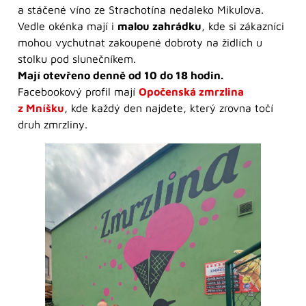
a stáčené víno ze Strachotína nedaleko Mikulova.
Vedle okénka mají i
malou zahrádku
, kde si zákazníci
mohou vychutnat zakoupené dobroty na židlích u
stolku pod slunečníkem.
Mají otevřeno denně od 10 do 18 hodin.
Facebookový profil mají
Opočenská zmrzlina
z Mníšku
, kde každý den najdete, který zrovna točí
druh zmrzliny.