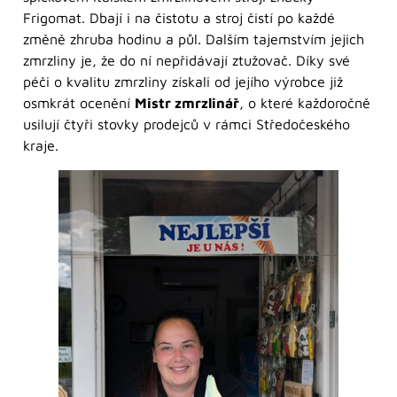
Frigomat. Dbají i na čistotu a stroj čistí po každé
změně zhruba hodinu a půl. Dalším tajemstvím jejich
zmrzliny je, že do ní nepřidávají ztužovač. Díky své
péči o kvalitu zmrzliny získali od jejího výrobce již
osmkrát ocenění
Mistr zmrzlinář
, o které každoročně
usilují čtyři stovky prodejců v rámci Středočeského
kraje.