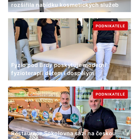
rozšířila nabídku kosmetických služeb
PODNIKATELÉ
Fyzio pod Brdy poskytuje moderní
fyzioterapii dětem i dospělým
PODNIKATELÉ
Restaurace Sokolovna sází na českou