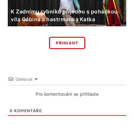
K Zadnímu rybníku přijedou s pohádkou
víla Gábina a hastrmanka Katka
PŘIHLÁSIT
Odebírat
Pro komentování se přihlaste
0
KOMENTÁŘE