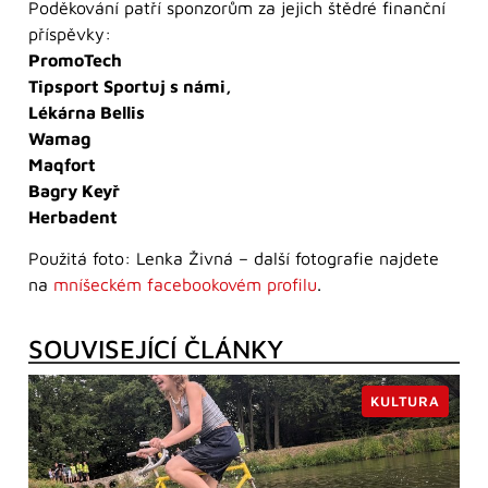
Poděkování patří sponzorům za jejich štědré finanční
příspěvky:
PromoTech
Tipsport Sportuj s námi,
Lékárna Bellis
Wamag
Maqfort
Bagry Keyř
Herbadent
Použitá foto: Lenka Živná – další fotografie najdete
na
mníšeckém facebookovém profilu
.
SOUVISEJÍCÍ ČLÁNKY
KULTURA