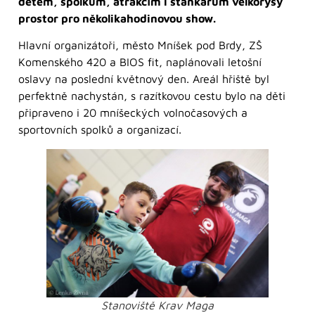
dětem, spolkům, atrakcím i stánkařům velkorysý
prostor pro několikahodinovou show.
Hlavní organizátoři, město Mníšek pod Brdy, ZŠ
Komenského 420 a BIOS fit, naplánovali letošní
oslavy na poslední květnový den. Areál hřiště byl
perfektně nachystán, s razítkovou cestu bylo na děti
připraveno i 20 mníšeckých volnočasových a
sportovních spolků a organizací.
Stanoviště Krav Maga