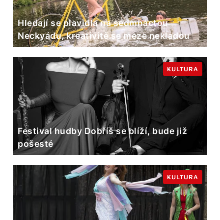
Hledají se plavidla na sedmnáctou
Neckyádu, kreativitě se meze nekladou
KULTURA
Festival hudby Dobříš se blíží, bude již
pošesté
KULTURA