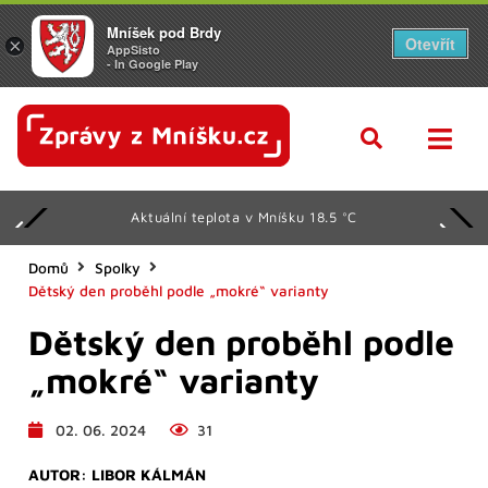
Mníšek pod Brdy
Otevřít
×
AppSisto
- In Google Play
Aktuální teplota v Mníšku 18.5 °C
Domů
Spolky
Dětský den proběhl podle „mokré“ varianty
Dětský den proběhl podle
„mokré“ varianty
02. 06. 2024
31
AUTOR:
LIBOR KÁLMÁN