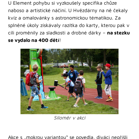
U Element pohybu si vyzkoušely specifika chůze
naboso a artistické náčiní. U Hvězdárny na ně čekaly
kvíz a omalovánky s astronomickou tématikou. Za
splněné úkoly získávaly razítka do karty, kterou pak v
cíli proměnily za sladkosti a drobné dárky –
na stezku
se vydalo na 400 dětí
!
Siloměr v akci
Akce s „mokrou variantou“ se povedla, diváci nepřišli