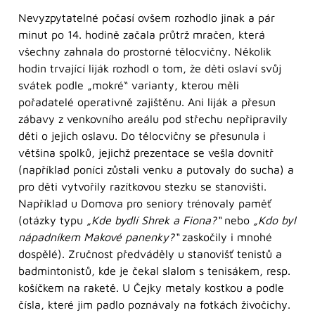
Nevyzpytatelné počasí ovšem rozhodlo jinak a pár
minut po 14. hodině začala průtrž mračen, která
všechny zahnala do prostorné tělocvičny. Několik
hodin trvající liják rozhodl o tom, že děti oslaví svůj
svátek podle „mokré“ varianty, kterou měli
pořadatelé operativně zajištěnu. Ani liják a přesun
zábavy z venkovního areálu pod střechu nepřipravily
děti o jejich oslavu. Do tělocvičny se přesunula i
většina spolků, jejichž prezentace se vešla dovnitř
(například poníci zůstali venku a putovaly do sucha) a
pro děti vytvořily razítkovou stezku se stanovišti.
Například u Domova pro seniory trénovaly paměť
(otázky typu
„Kde bydlí Shrek a Fiona?“
nebo
„Kdo byl
nápadníkem Makové panenky?“
zaskočily i mnohé
dospělé). Zručnost předváděly u stanovišť tenistů a
badmintonistů, kde je čekal slalom s tenisákem, resp.
košíčkem na raketě. U Čejky metaly kostkou a podle
čísla, které jim padlo poznávaly na fotkách živočichy.