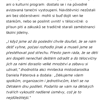
ani o kulturní program: dostalo se i na původně
avizovaná taneční vystoupení. Návštěvníci nezůstali
ani bez občerstvení: mohli si buď dojít ven ke
stánkům, nebo se posilnit uvnitř v tělocvičně: o
přísun pití a zákusků se tradičně starali zaměstnanci
školní jídelny.
„I když jsme až do poslední chvíle doufali, že se nám
déšť vyhne, počasí rozhodlo jinak a museli jsme se
přestěhovat pod střechu. Přesto jsem ráda, že se děti
ani dospělí nenechali deštěm odradit a do tělocvičny
jich za námi dorazilo velké množství a zábavu si
užívali,“
zhodnotila akci mníšecká místostarostka
Daniela Páterová a dodala:
„Děkujeme všem
spolkům, organizacím i jednotlivcům, kteří se na
Dětském dnu podíleli. Podařilo se vám na dětských
tvářích vykouzlit nadšené úsměvy, což je to
nejdůležitější.“