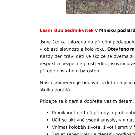
Lesní klub Sedmikvítek
v Mníšku pod Brdy
Jsme školka založená na přírodní pedagogi
v oblasti slavností a kola roku.
Otevřeno m
Každý den tráví děti ve školce se dvěma zk
respekt a bezpečné prostředí s jasnými pra
přírodě i ostatním bytostem.
Naším záměrem je budovat s dětmi a jejich 
školka pořádá.
Přidejte se k nám a dopřejte vašim dětem:
Proniknout do tajů přírody a prohloubit
Učit se aktivně všemi smysly, vnímat 
Vnímat koloběh života, život i smrt v 
Získat sebedůvěru a zlepšit koordinac