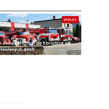
SPOLKY
i zvou veřejnost do zbrojnice na
tevřených dveří