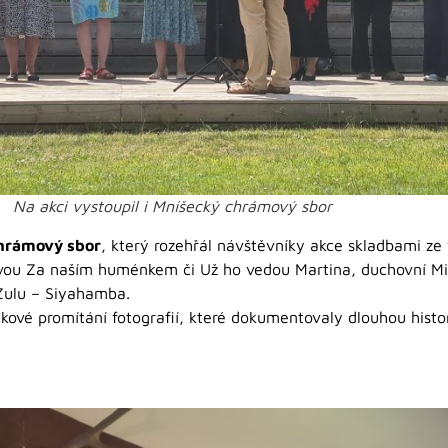
Na akci vystoupil i Mníšecký chrámový sbor
hrámový sbor
, který rozehřál návštěvníky akce skladbami z
dovou Za naším huménkem či Už ho vedou Martina, duchovní Mi
 Zulu – Siyahamba.
ové promítání fotografií, které dokumentovaly dlouhou histo