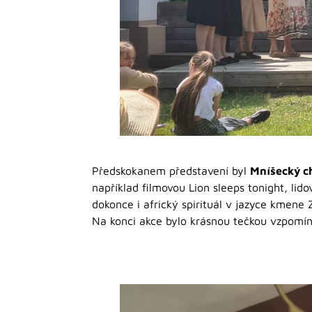
Předskokanem představení byl
Mníšecký c
například filmovou Lion sleeps tonight, li
dokonce i africký spirituál v jazyce kmene
Na konci akce bylo krásnou tečkou vzpomínk