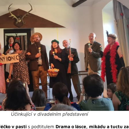
Účinkující v divadelním představení
déčko v pasti
s podtitulem
Drama o lásce, mikádu a tuctu za