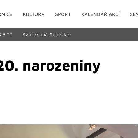
DNICE
KULTURA
SPORT
KALENDÁŘ AKCÍ
SE
8.5 °C
Svátek má Soběslav
 20. narozeniny