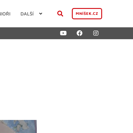
NIOŘI
DALŠÍ
MNÍŠEK.CZ