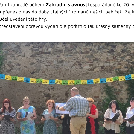
Farní zahradě během
Zahradní slavnosti
uspořádané ke 20. v
 a přeneslo nás do doby „tajných“ románů našich babiček. Zají
účel uvedení této hry.
představení opravdu vydařilo a podtrhlo tak krásný slunečný d