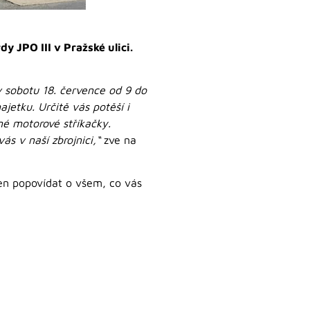
 JPO III v Pražské ulici.
 sobotu 18. července od 9 do
jetku. Určitě vás potěší i
né motorové stříkačky.
ás v naší zbrojnici,“
zve na
 jen popovídat o všem, co vás