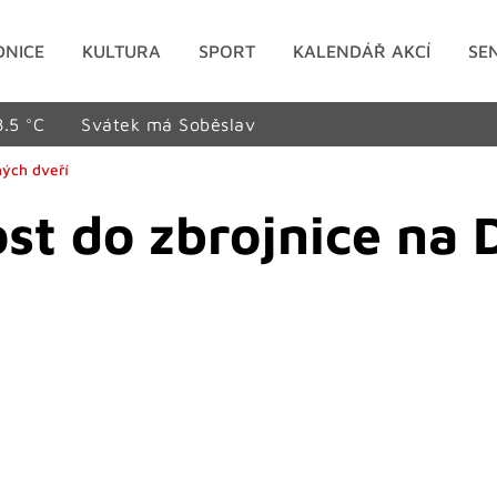
DNICE
KULTURA
SPORT
KALENDÁŘ AKCÍ
SE
8.5 °C
Svátek má Soběslav
ných dveří
ost do zbrojnice na 