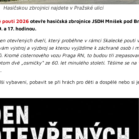
Hasičskou zbrojnici najdete v Pražské ulici
é pouti 2026
otevře hasičská zbrojnice JSDH Mníšek pod Brdy
. a 17. hodinou.
n otevřených dveří, který proběhne v rámci Skalecké pouti v
m výstroj a výzbroj se kterou vyjíždíme k záchraně osob i ma
nů. Kromě cisternového vozu Praga RN, to budou tři zrepasova
otom dvě „osmičky“ ze 60. let minulého století. Těšíme se na v
.
alší vybavení, pobavit se při hrách pro děti a dospělé nebo si