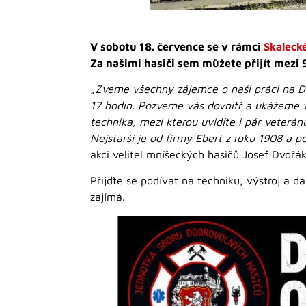
V sobotu 18. července se v rámci
Skaleck
Za našimi hasiči sem můžete přijít mezi 9
„Zveme všechny zájemce o naši práci na De
17 hodin. Pozveme vás dovnitř a ukážeme vá
technika, mezi kterou uvidíte i pár veterá
Nejstarší je od firmy Ebert z roku 1908 a p
akci velitel mníšeckých hasičů Josef Dvořák
Přijďte se podívat na techniku, výstroj a d
zajímá.