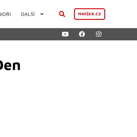
NIOŘI
DALŠÍ
MNÍŠEK.CZ
Den