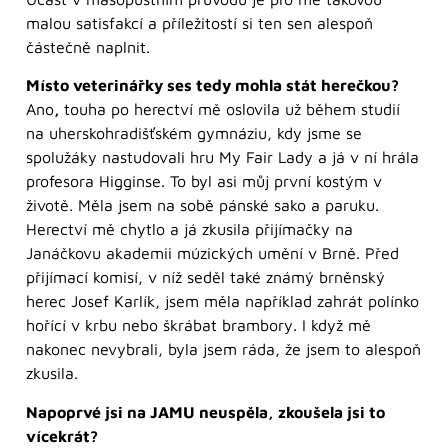
malou satisfakcí a příležitostí si ten sen alespoň
částečně naplnit.
Místo veterinářky ses tedy mohla stát herečkou?
Ano
,
touha po herectví mě oslovila už během studií
na uherskohradišťském gymnáziu, kdy jsme se
spolužáky nastudovali hru My Fair Lady a já v ní hrála
profesora Higginse. To byl asi můj první kostým v
životě. Měla jsem na sobě pánské sako a paruku.
Herectví mě chytlo a já zkusila přijímačky na
Janáčkovu akademii múzických umění v Brně. Před
přijímací komisí, v níž seděl také známý brněnský
herec Josef Karlík, jsem měla například zahrát polínko
hořící v krbu nebo škrábat brambory. I když mě
nakonec nevybrali, byla jsem ráda, že jsem to alespoň
zkusila.
Napoprvé jsi na JAMU neuspěla, zkoušela jsi to
vícekrát?