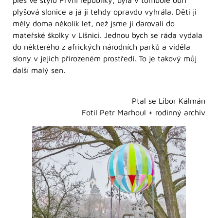
ples ve stylu První republiky, byla v tombole obří
plyšová slonice a já ji tehdy opravdu vyhrála. Děti ji
měly doma několik let, než jsme ji darovali do
mateřské školky v Líšnici. Jednou bych se ráda vydala
do některého z afrických národních parků a viděla
slony v jejich přirozeném prostředí. To je takový můj
další malý sen.
Ptal se Libor Kálmán
Fotil Petr Marhoul + rodinný archiv