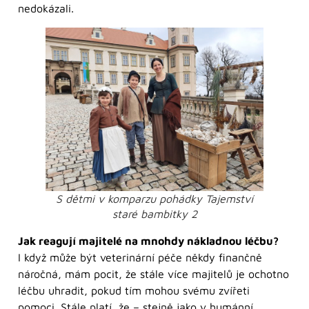
nedokázali.
S dětmi v komparzu pohádky Tajemství
staré bambitky 2
Jak reagují majitelé na mnohdy nákladnou léčbu?
I když může být veterinární péče někdy finančně
náročná, mám pocit, že stále více majitelů je ochotno
léčbu uhradit, pokud tím mohou svému zvířeti
pomoci. Stále platí, že – stejně jako v humánní