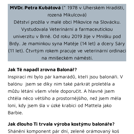
MVDr. Petra Kubátová
(* 1978 v Uherském Hradišti,
rozená Mikulcová)
Dětství prožila v malé obci Míkovice na Slovácku.
Vystudovala Veterinární a farmaceutickou
univerzitu v Brně. Od roku 2019 žije v Mníšku pod
Brdy. Je maminkou syna Matěje (14 let) a dcery Sáry
(11 let). Čtvrtým rokem pracuje ve veterinární ordinaci
na mníšeckém náměstí.
Jak Tě napadl zrovna Balonář?
Inspirací mi bylo pár kamarádů, kteří jsou balonáři. V
balónu jsem se díky nim také párkrát proletěla a
můžu létání všem vřele doporučit. A hlavně jsem
chtěla něco většího a prostornějšího, než jsem měla
loni, kdy jsem šla v úzké krabici od Mattela jako
Barbie.
Jak dlouho Ti trvala výroba kostýmu balonáře?
Shánění komponent pár dní, zeleně orámovaný koš