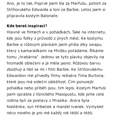
Ano, je to tak
.
Poprvé jsem šla za Marfušu, potom za
Střihorukého Edwarda a loni za Barbie. Letos jsem si
připravila kostým Balonáře.
Kde bereš inspiraci?
Hlavně ve filmech a v pohádkách
.
Také na internetu,
kde jsou fotky z průvodů z jiných měst. Ke kostýmu
Barbie a růžovým plavkám jsem přišla díky swapu,
který s kamarádkami na Mníšku pořádáme. Říkáme
tomu „hrabárna“. Jednou se tyto plavky objevily na
hromadě oblečení a já měla jasno. Růžovou barvu
zbožňuji a líbil se mi i film Barbie. Ke Střihorukému
Edwardovi mě přivedly filmy režiséra Tima Burtona,
které jsou má srdeční záležitost. Čím ponurejší
pohádka nebo příběh jsou, tím lepší. Kostým Marfuši
jsem oprášila z líšnického Masopustu, kde jsme celá
rodina byli za postavy z Mrazíka: dcera byla
Nastěnka, syn Hříbeček a manžel Ivánek. Vymyslet
něco nového je pro mě každý rok těžší a těžší.