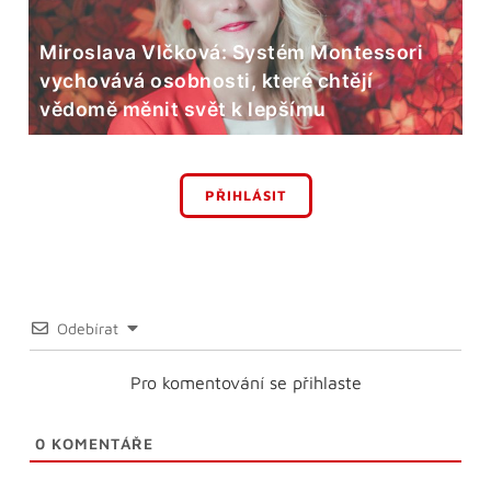
Miroslava Vlčková: Systém Montessori
vychovává osobnosti, které chtějí
vědomě měnit svět k lepšímu
PŘIHLÁSIT
Odebírat
Pro komentování se přihlaste
0
KOMENTÁŘE