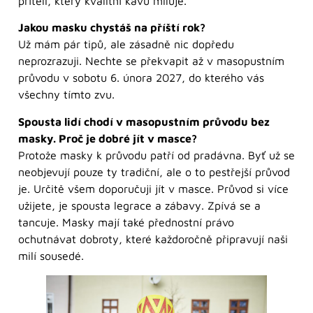
příteli, který kvalitní kávu miluje.
Jakou masku chystáš na příští rok?
Už mám pár tipů, ale zásadně nic dopředu
neprozrazuji. Nechte se překvapit až v masopustním
průvodu v sobotu 6. února 2027, do kterého vás
všechny tímto zvu.
Spousta lidí chodí v masopustním průvodu bez
masky. Proč je dobré jít v masce?
Protože masky k průvodu patří od pradávna. Byť už se
neobjevují pouze ty tradiční, ale o to pestřejší průvod
je. Určitě všem doporučuji jít v masce. Průvod si více
užijete, je spousta legrace a zábavy. Zpívá se a
tancuje. Masky mají také přednostní právo
ochutnávat dobroty, které každoročně připravují naši
milí sousedé.