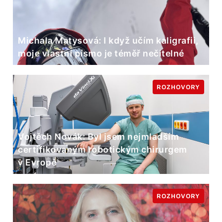
Michala Matysová: I když učím kaligrafii,
moje vlastní písmo je téměř nečitelné
ROZHOVORY
Vojtěch Novák: Byl jsem nejmladším
certifikovaným robotickým chirurgem
v Evropě
ROZHOVORY