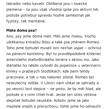
labrador nebo kavalír. Oblíbená jsou i lovecká
plemena – ta jsou však vhodná spíše pro aktivní lidi,
protože potřebují opravdu hodně zaměstnat jak
fyzicky, tak mentálně.
Máte doma psa?
Ano, psy jsme doma měli. Měli jsme malou, trochu
uštěkanou kníračku Rózu a také psa jménem Romeo.
Toho jsme bohužel museli loni nechat uspat – ochrnul
na pánevní končetiny. Byl to pravděpodobně kříženec
amerického stafordšírského teriéra s akitou inu. Jako
štěňátko ho někdo vyhodil do popelnice u veterinární
kliniky v pražských Stodůlkách, kde jsem tehdy
pracovala, a tak u nás nakonec zůstal. Romeo byl
neskutečný rošťák. V Líšnici nám utíkal ze zahrady a
po vesnici lovil slepice – ne proto, že by měl hlad, ale
protože si s nimi chtěl hrát. Jenže ten stres většina
slepiček bohužel neustála. Ačkoliv jsme se jako
majitelé snažili o převýchovu, tohle jsme ho odnaučit