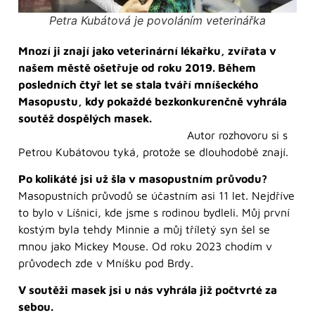
Petra Kubátová je povoláním veterinářka
Mnozí ji znají jako veterinární lékařku, zvířata v
našem městě ošetřuje od roku 2019. Během
posledních čtyř let se stala tváří mníšeckého
Masopustu, kdy pokaždé bezkonkurenčně vyhrála
soutěž dospělých masek.
Autor rozhovoru si s
Petrou Kubátovou tyká, protože se dlouhodobě znají.
Po kolikáté jsi už šla v masopustním průvodu?
Masopustních průvodů se účastním asi 11 let. Nejdříve
to bylo v Líšnici, kde jsme s rodinou bydleli. Můj první
kostým byla tehdy Minnie a můj tříletý syn šel se
mnou jako Mickey Mouse. Od roku 2023 chodím v
průvodech zde v Mníšku pod Brdy.
V soutěži masek jsi u nás vyhrála již počtvrté za
sebou.