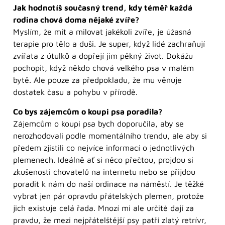
Jak hodnotíš současný trend, kdy téměř každá
rodina chová doma nějaké zvíře?
Myslím, že mít a milovat jakékoli zvíře, je úžasná
terapie pro tělo a duši. Je super, když lidé zachraňují
zvířata z útulků a dopřejí jim pěkný život. Dokážu
pochopit, když někdo chová velkého psa v malém
bytě. Ale pouze za předpokladu, že mu věnuje
dostatek času a pohybu v přírodě.
Co bys zájemcům o koupi psa poradila?
Zájemcům o koupi psa bych doporučila, aby se
nerozhodovali podle momentálního trendu, ale aby si
předem zjistili co nejvíce informací o jednotlivých
plemenech. Ideálně ať si něco přečtou, projdou si
zkušenosti chovatelů na internetu nebo se přijdou
poradit k nám do naší ordinace na náměstí. Je těžké
vybrat jen pár opravdu přátelských plemen, protože
jich existuje celá řada. Mnozí mi ale určitě dají za
pravdu, že mezi nejpřátelštější psy patří zlatý retrívr,