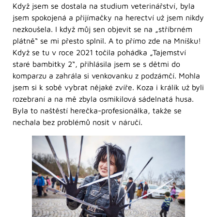
Když jsem se dostala na studium veterinářství, byla
jsem spokojená a přijímačky na herectví už jsem nikdy
nezkoušela. I když můj sen objevit se na „stříbrném
plátně“ se mi přesto splnil. A to přímo zde na Mníšku!
Když se tu v roce 2021 točila pohádka „Tajemství
staré bambitky 2“, přihlásila jsem se s dětmi do
komparzu a zahrála si venkovanku z podzámčí. Mohla
jsem si k sobě vybrat nějaké zvíře. Koza i králík už byli
rozebraní a na mě zbyla osmikilová sádelnatá husa.
Byla to naštěstí herečka-profesionálka, takže se
nechala bez problémů nosit v náručí.