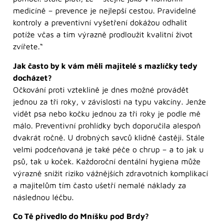
medicíně – prevence je nejlepší cestou. Pravidelné
kontroly a preventivní vyšetření dokážou odhalit
potíže včas a tím výrazně prodloužit kvalitní život
zvířete.“
Jak často by k vám měli majitelé s mazlíčky tedy
docházet?
Očkování proti vzteklině je dnes možné provádět
jednou za tři roky, v závislosti na typu vakcíny. Jenže
vidět psa nebo kočku jednou za tři roky je podle mě
málo. Preventivní prohlídky bych doporučila alespoň
dvakrát ročně. U drobných savců klidně častěji. Stále
velmi podceňovaná je také péče o chrup – a to jak u
psů, tak u koček. Každoroční dentální hygiena může
výrazně snížit riziko vážnějších zdravotních komplikací
a majitelům tím často ušetří nemalé náklady za
následnou léčbu.
Co Tě přivedlo do Mníšku pod Brdy?