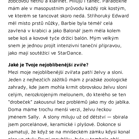
zobcovou flétnu a klarinet. Miluju i tanec. Paradoxně
mám ale v masopustním průvodu každý rok kostým,
ve kterém se tancovat skoro nedá. Střihoruký Edward
měl místo prstů nůžky, Barbie byla téměř celá
zavřená v krabici a jako Balonář jsem měla kolem
sebe koš a kovové tyče držící balón. Mým velkým
snem je jednou projít intenzivní taneční přípravou,
jako mají soutěžící ve StarDance.
Jaké je Tvoje nejoblíbenější zvíře?
Mezi moje nejoblíbenější zvířata patří želvy a sloni.
Jeden z nejhezčích zážitků mám z pražské zoologické
zahrady, kde jsem mohla krmit obrovskou želvu sloní
celým, nerozkrojeným melounem, do kterého se ten
“drobeček” zakousnul bez problémů jako my do jablka.
Doma máme trochu menší verzi, želvu řeckou
jménem Sally. A slony miluju už od dětství — sbírala
jsem porcelánové, keramické i plyšové. Dokonce si
pamatuji, že když se na mníšeckém zámku kdysi konal