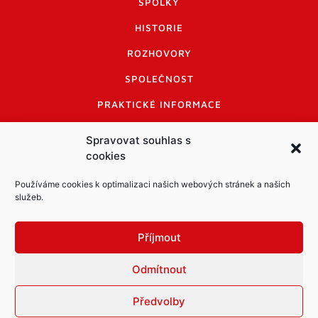
SPOLKY
HISTORIE
ROZHOVORY
SPOLEČNOST
PRAKTICKÉ INFORMACE
CENÍK INZERCE
Spravovat souhlas s
cookies
INFORMACE A KODEX DISKUTUJÍCÍCH
LOGO A LOGO MANUÁL
Používáme cookies k optimalizaci našich webových stránek a našich
služeb.
Příjmout
Odmítnout
Informace o zpracování osobních údajů
PDF archiv Zpravodajů
Cookies
Předvolby
© Město Mníšek pod Brdy