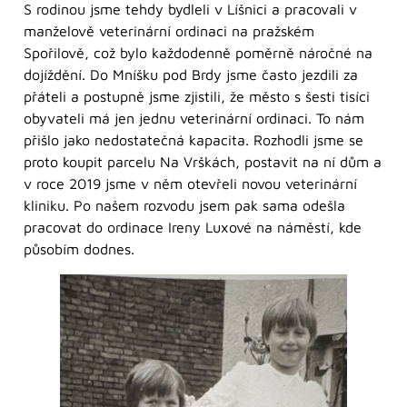
S rodinou jsme tehdy bydleli v Líšnici a pracovali v
manželově veterinární ordinaci na pražském
Spořilově, což bylo každodenně poměrně náročné na
dojíždění. Do Mníšku pod Brdy jsme často jezdili za
přáteli a postupně jsme zjistili, že město s šesti tisíci
obyvateli má jen jednu veterinární ordinaci. To nám
přišlo jako nedostatečná kapacita. Rozhodli jsme se
proto koupit parcelu Na Vrškách, postavit na ní dům a
v roce 2019 jsme v něm otevřeli novou veterinární
kliniku. Po našem rozvodu jsem pak sama odešla
pracovat do ordinace Ireny Luxové na náměstí, kde
působím dodnes.