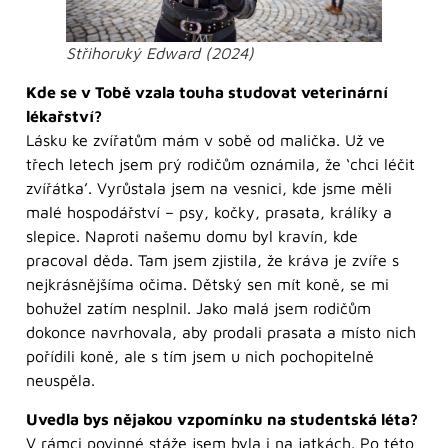
Střihoruký Edward (2024)
Kde se v Tobě vzala touha studovat veterinární
lékařství?
Lásku ke zvířatům mám v sobě od malička. Už ve
třech letech jsem prý rodičům oznámila, že ‘chci léčit
zvířátka’. Vyrůstala jsem na vesnici, kde jsme měli
malé hospodářství – psy, kočky, prasata, králíky a
slepice. Naproti našemu domu byl kravín, kde
pracoval děda. Tam jsem zjistila, že kráva je zvíře s
nejkrásnějšíma očima. Dětský sen mít koně, se mi
bohužel zatím nesplnil. Jako malá jsem rodičům
dokonce navrhovala, aby prodali prasata a místo nich
pořídili koně, ale s tím jsem u nich pochopitelně
neuspěla.
Uvedla bys nějakou vzpomínku na studentská léta?
V rámci povinné stáže jsem byla i na jatkách. Po této