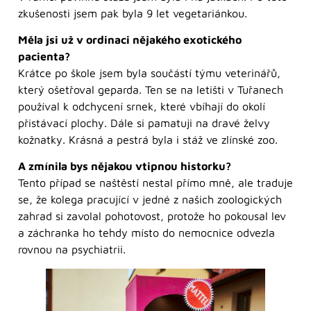
zkušenosti jsem pak byla 9 let vegetariánkou.
Měla jsi už v ordinaci nějakého exotického
pacienta?
Krátce po škole jsem byla součástí týmu veterinářů,
který ošetřoval geparda. Ten se na letišti v Tuřanech
používal k odchycení srnek, které vbíhají do okolí
přistávací plochy. Dále si pamatuji na dravé želvy
kožnatky. Krásná a pestrá byla i stáž ve zlínské zoo.
A zmínila bys nějakou vtipnou historku?
Tento případ se naštěstí nestal přímo mně, ale traduje
se, že kolega pracující v jedné z našich zoologických
zahrad si zavolal pohotovost, protože ho pokousal lev
a záchranka ho tehdy místo do nemocnice odvezla
rovnou na psychiatrii.