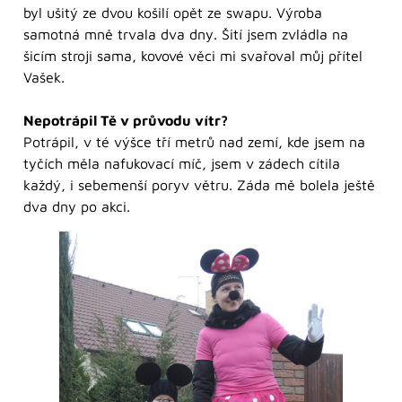
byl ušitý ze dvou košilí opět ze swapu. Výroba
samotná mně trvala dva dny. Šití jsem zvládla na
šicím stroji sama, kovové věci mi svařoval můj přítel
Vašek.
Nepotrápil Tě v průvodu vítr?
Potrápil, v té výšce tří metrů nad zemí, kde jsem na
tyčích měla nafukovací míč, jsem v zádech cítila
každý, i sebemenší poryv větru. Záda mě bolela ještě
dva dny po akci.