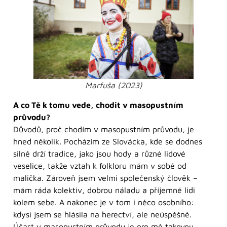
Marfuša (2023)
A co Tě k tomu vede, chodit v masopustním
průvodu?
Důvodů, proč chodím v masopustním průvodu, je
hned několik. Pocházím ze Slovácka, kde se dodnes
silně drží tradice, jako jsou hody a různé lidové
veselice, takže vztah k folkloru mám v sobě od
malička. Zároveň jsem velmi společenský člověk –
mám ráda kolektiv, dobrou náladu a příjemné lidi
kolem sebe. A nakonec je v tom i něco osobního:
kdysi jsem se hlásila na herectví, ale neúspěšně.
Účast v masopustním průvodu je pro mě takovou