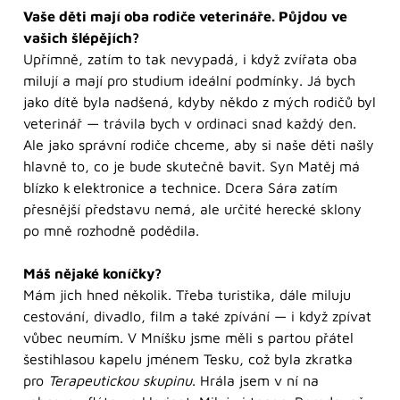
Vaše děti mají oba rodiče veterináře. Půjdou ve
vašich šlépějích?
Upřímně, zatím to tak nevypadá, i když zvířata oba
milují a mají pro studium ideální podmínky. Já bych
jako dítě byla nadšená, kdyby někdo z mých rodičů byl
veterinář — trávila bych v ordinaci snad každý den.
Ale jako správní rodiče chceme, aby si naše děti našly
hlavně to, co je bude skutečně bavit. Syn Matěj má
blízko k elektronice a technice. Dcera Sára zatím
přesnější představu nemá, ale určité herecké sklony
po mně rozhodně podědila.
Máš nějaké koníčky?
Mám jich hned několik. Třeba turistika, dále miluju
cestování, divadlo, film a také zpívání — i když zpívat
vůbec neumím. V Mníšku jsme měli s partou přátel
šestihlasou kapelu jménem Tesku, což byla zkratka
pro
Terapeutickou skupinu
. Hrála jsem v ní na