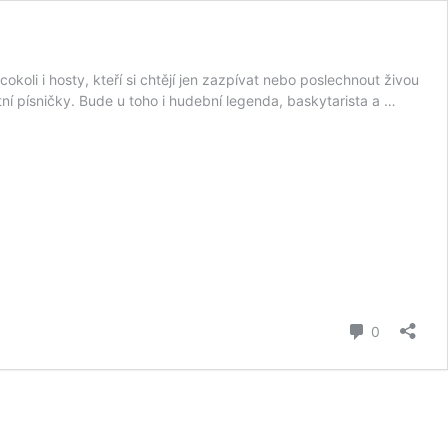
koli i hosty, kteří si chtějí jen zazpívat nebo poslechnout živou
tní písničky. Bude u toho i hudební legenda, baskytarista a …
komentář
0