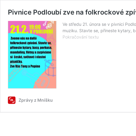
Pivnice Podloubí zve na folkrockové zpí
Ve středu 21. února se v pivnici Podl
muziku. Stavte se, přineste kytary, 
Pivnice
Pokračování textu
Podloubí
zve
na
folkrockové
zpívání
Zprávy z Mníšku