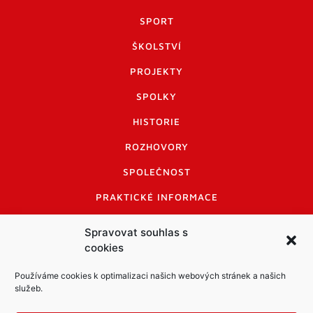
SPORT
ŠKOLSTVÍ
PROJEKTY
SPOLKY
HISTORIE
ROZHOVORY
SPOLEČNOST
PRAKTICKÉ INFORMACE
CENÍK INZERCE
Spravovat souhlas s
cookies
INFORMACE A KODEX DISKUTUJÍCÍCH
LOGO A LOGO MANUÁL
Používáme cookies k optimalizaci našich webových stránek a našich
služeb.