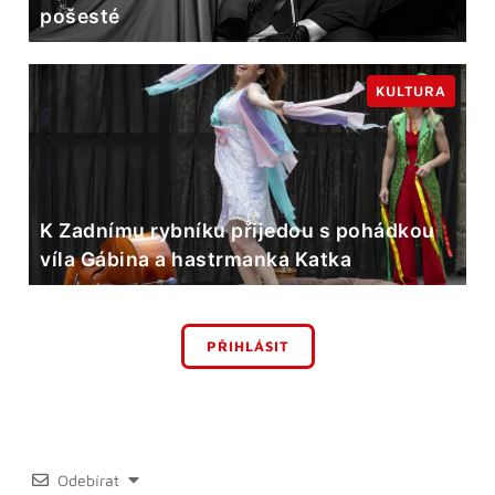
pošesté
KULTURA
K Zadnímu rybníku přijedou s pohádkou
víla Gábina a hastrmanka Katka
PŘIHLÁSIT
Odebírat