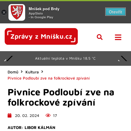
Mníšek pod Brdy
Otevřít
×
AppSisto
- In Google Play
Aktuální teplota v Mníšku 18.5 °C
Domů
Kultura
Pivnice Podloubí zve na folkrockové zpívání
Pivnice Podloubí zve na
folkrockové zpívání
20. 02. 2024
17
AUTOR:
LIBOR KÁLMÁN