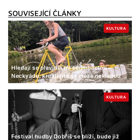
SOUVISEJÍCÍ ČLÁNKY
KULTURA
Hledají se plavidla na sedmnáctou
Neckyádu, kreativitě se meze nekladou
KULTURA
Festival hudby Dobříš se blíží, bude již