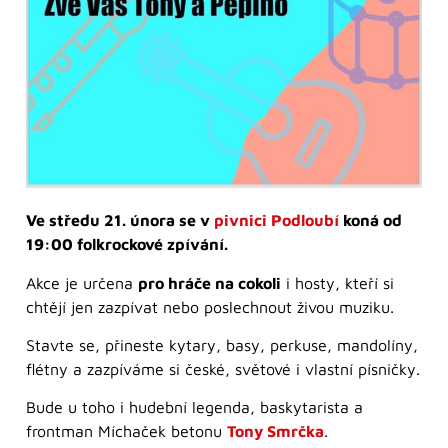
Ve středu 21. února se v
pivnici Podloubí
koná od
19:00 folkrockové zpívání.
Akce je určena
pro hráče na cokoli
i hosty, kteří si
chtějí jen zazpívat nebo poslechnout živou muziku.
Stavte se, přineste kytary, basy, perkuse, mandolíny,
flétny a zazpíváme si české, světové i vlastní písničky.
Bude u toho i hudební legenda, baskytarista a
frontman Míchaček betonu
Tony Smrčka
.