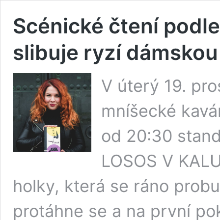
Scénické čtení podle
slibuje ryzí dámskou
V úterý 19. pr
mníšecké kavár
od 20:30 stan
LOSOS V KALUŽ
holky, která se ráno prob
protáhne se a na první po