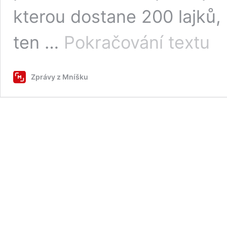
kterou dostane 200 lajků,
Scén
ten …
Pokračování textu
čtení
podl
knihy
Zprávy z Mníšku
Loso
v
kaluž
slibu
ryzí
dáms
jízdu