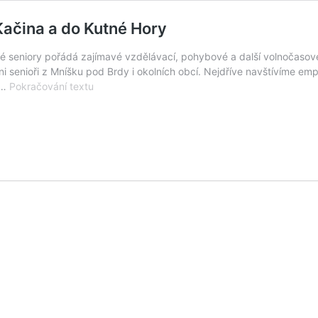
Kačina a do Kutné Hory
vé seniory pořádá zajímavé vzdělávací, pohybové a další volnočaso
hni senioři z Mníšku pod Brdy i okolních obcí. Nejdříve navštívíme e
Senioři
 …
Pokračování textu
se
podívají
na
empírový
zámek
Kačina
a
do
Kutné
Hory