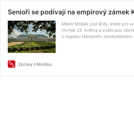
Senioři se podívají na empírový zámek 
Město Mníšek pod Brdy, které pro s
čtvrtek 23. května a zváni jsou všic
v majetku Národního zemědělského
Zprávy z Mníšku