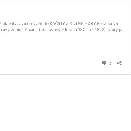
vé aktivity, zve na výlet do KAČINY a KUTNÉ HORY.Koná se ve
mpírový zámek Kačina (postavený v letech 1802 až 1822), který je
komentář
0