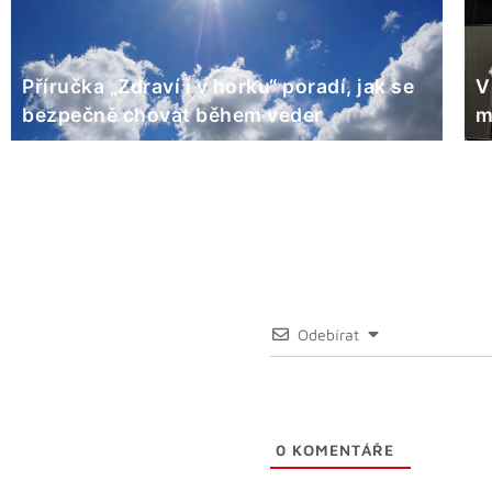
Příručka „Zdraví i v horku“ poradí, jak se
V
bezpečně chovat během veder
m
Odebírat
0
KOMENTÁŘE