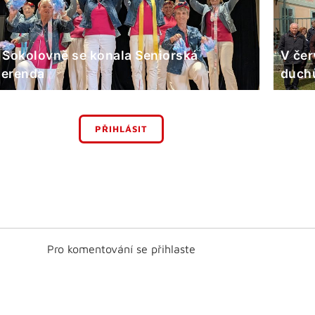
 Sokolovně se konala Seniorská
V čer
erenda
duchů
PŘIHLÁSIT
Pro komentování se přihlaste