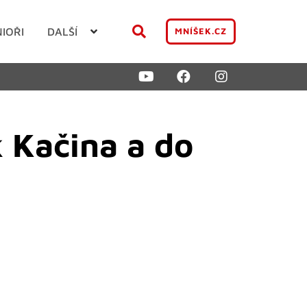
NIOŘI
DALŠÍ
MNÍŠEK.CZ
 Kačina a do