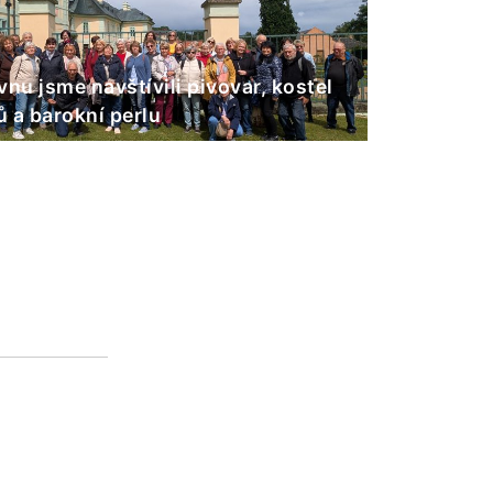
vnu jsme navštívili pivovar, kostel
 a barokní perlu