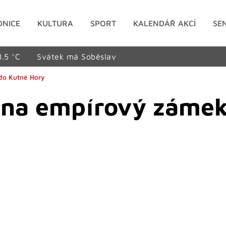
DNICE
KULTURA
SPORT
KALENDÁŘ AKCÍ
SE
8.5 °C
Svátek má Soběslav
 do Kutné Hory
í na empírový zámek