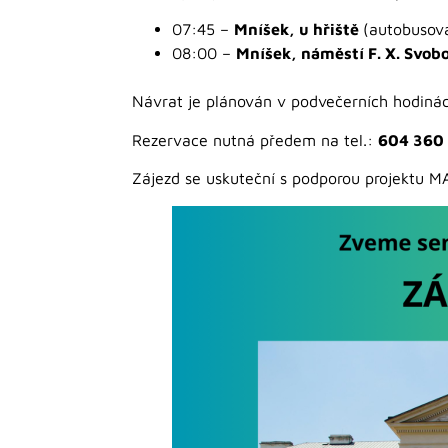
07:45 –
Mníšek, u hřiště
(autobusov
08:00 –
Mníšek, náměstí F. X. Svob
Návrat je plánován v podvečerních hodinác
Rezervace nutná předem na tel.:
604 360
Zájezd se uskuteční s podporou projektu MAS