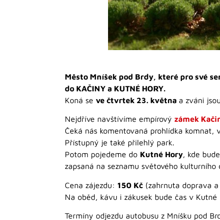
Město Mníšek pod Brdy, které pro své sen
do KAČINY a KUTNÉ HORY.
Koná se
ve čtvrtek 23. května
a zváni jso
Nejdříve navštívíme empírový
zámek Kači
Čeká nás komentovaná prohlídka komnat, ve k
Přístupný je také přilehlý park.
Potom pojedeme do
Kutné Hory
, kde bud
zapsaná na seznamu světového kulturního
Cena zájezdu:
150 Kč
(zahrnuta doprava a
Na oběd, kávu i zákusek bude čas v Kutné 
Termíny odjezdu autobusu z Mníšku pod Br