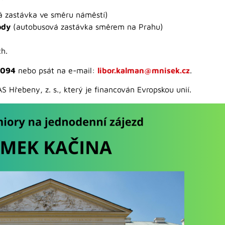
á zastávka ve směru náměstí)
ody
(autobusová zastávka směrem na Prahu)
h.
 094
nebo psát na e-mail:
libor.kalman@mnisek.cz
.
 Hřebeny, z. s., který je financován Evropskou unií.