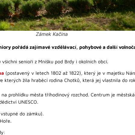
Zámek Kačina
iory pořádá zajímavé vzdělávací, pohybové a další volnoča
u všichni senioři z Mníšku pod Brdy i okolních obcí.
na
(postavený v letech 1802 až 1822), který je v majetku Ná
terých žila hraběcí rodina Chotků, která jej vlastnila do rok
e na prohlídku města tříhodinový rozchod. Centrum je městsk
 dědictví UNESCO.
 vstupné do zámku).
Hoře.
dy: