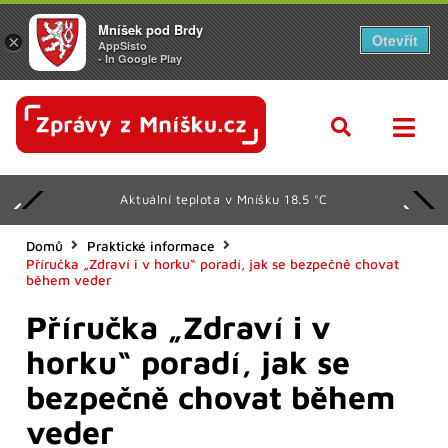
Mníšek pod Brdy
Otevřít
×
AppSisto
- In Google Play
Aktuální teplota v Mníšku 18.5 °C
Domů
Praktické informace
Příručka „Zdraví i v horku“ poradí, jak se bezpečně chovat
během veder
Příručka „Zdraví i v
horku“ poradí, jak se
bezpečně chovat během
veder