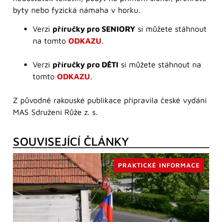
byty nebo fyzická námaha v horku.
Verzi
příručky pro SENIORY
si můžete stáhnout
na tomto
ODKAZU
.
Verzi
příručky pro DĚTI
si můžete stáhnout na
tomto
ODKAZU
.
Z původně rakouské publikace připravila české vydání
MAS Sdružení Růže z. s.
SOUVISEJÍCÍ ČLÁNKY
PRAKTICKÉ INFORMACE