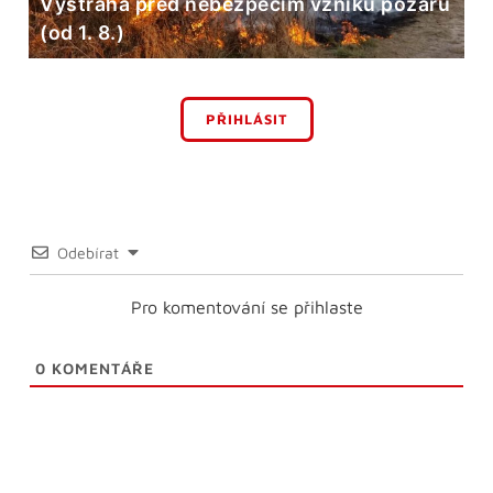
Výstraha před nebezpečím vzniku požárů
(od 1. 8.)
PŘIHLÁSIT
Odebírat
Pro komentování se přihlaste
0
KOMENTÁŘE