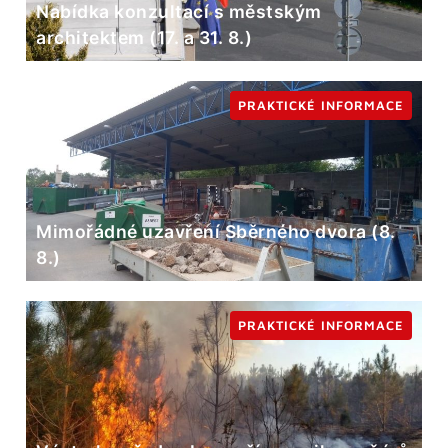
Nabídka konzultací s městským
architektem (17. a 31. 8.)
PRAKTICKÉ INFORMACE
Mimořádné uzavření Sběrného dvora (8.
8.)
PRAKTICKÉ INFORMACE