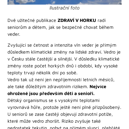
Ilustrační foto
Dvě užitečné publikace
ZDRAVÍ V HORKU
radí
seniorům a dětem, jak se bezpečně chovat během
veder.
Zvyšující se četnost a intenzita vln veder je přímým
důsledkem klimatické změny na lidské zdraví. Vedro je
v Česku stále častější a silnější. V důsledku klimatické
změny roste počet horkých dnů i období, kdy vysoké
teploty trvají několik dní po sobě.
Vedro tak už není jen nepříjemností letních měsíců,
ale také důležitým zdravotním rizikem.
Nejvíce
ohrožené jsou především děti a senioři.
Dětský organismus se s vysokými teplotami
vyrovnává hůře, protože ještě není plně přizpůsobený.
U seniorů se zase častěji objevují zdravotní potíže,
které může vedro zhoršit. Riziko zvyšuje také
nedostatek tekutin, pobyt na přímém slunci, přehřáté