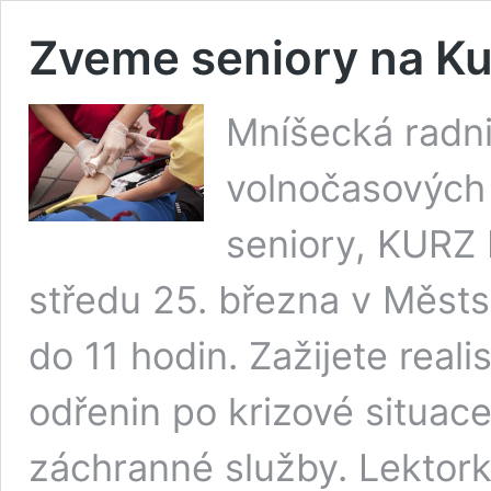
Zveme seniory na Ku
Mníšecká radni
volnočasových 
seniory, KURZ
středu 25. března v Městs
do 11 hodin. Zažijete real
odřenin po krizové situace
záchranné služby. Lektor