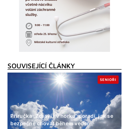
SOUVISEJÍCÍ ČLÁNKY
SENIOŘI
Příručka „Zdraví i v horku“ poradí, jak se
bezpečně chovat během veder