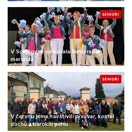
SENIOŘI
V Sokolovně se konala Seniorská
merenda
SENIOŘI
V červnu jsme navštívili pivovar, kostel
duchů a barokní perlu