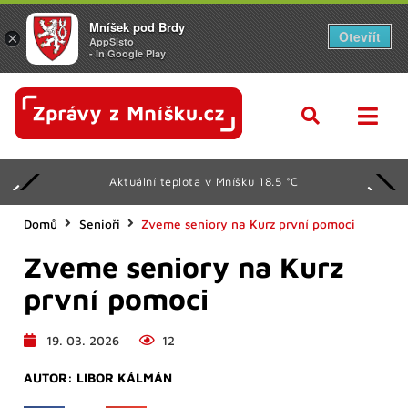
Mníšek pod Brdy
Otevřít
×
AppSisto
- In Google Play
Aktuální teplota v Mníšku 18.5 °C
Domů
Senioři
Zveme seniory na Kurz první pomoci
Zveme seniory na Kurz
první pomoci
19. 03. 2026
12
AUTOR:
LIBOR KÁLMÁN