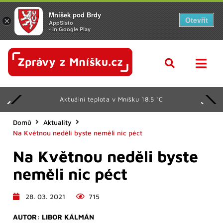
Mníšek pod Brdy
Otevřít
×
AppSisto
- In Google Play
Aktuální teplota v Mníšku 18.5 °C
Domů
Aktuality
Na Květnou neděli byste neměli nic péct
Na Květnou neděli byste
neměli nic péct
28. 03. 2021
715
AUTOR:
LIBOR KÁLMÁN