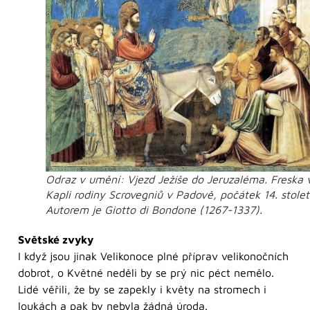
Odraz v umění: Vjezd Ježíše do Jeruzaléma. Freska 
Kapli rodiny Scrovegniů v Padově, počátek 14. století
Autorem je Giotto di Bondone (1267-1337).
Světské zvyky
I když jsou jinak Velikonoce plné příprav velikonočních
dobrot, o Květné neděli by se prý nic péct nemělo.
Lidé věřili, že by se zapekly i květy na stromech i
loukách a pak by nebyla žádná úroda.