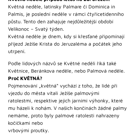
Květná neděle, latinsky Palmare či Dominica in
Palmis, je poslední neděle v rámci čtyřicetidenního
půstu. Tento den zahajuje nejdůležitější období
Velikonoc – Svatý týden.
Květná neděle je dnem, kdy si křesťané připomínají
příjezd Ježíše Krista do Jeruzaléma a počátek jeho
utrpení.
Podle lidových názvů se Květné neděli říká také
Květnice, Beránkova neděle, nebo Palmová neděle.
Proč KVĚTNÁ?
Pojmenování „květná“ vychází z toho, že lidé při
vjezdu do města vítali Ježíše palmovými
ratolestmi, respektive jejich jarními výhonky, které
mu házeli k nohám. V našich končinách žádné palmy
nemáme, proto byly palmové ratolesti nahrazeny
kočičkami nebo
vrbovými proutky.