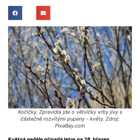
Kočičky. Zpravidla jde o větvičky vrby jívy s
částečně rozvitými pupeny - květy. Zdroj:
PixaBay.com
Květná neděle připadá letos na 28. březen.