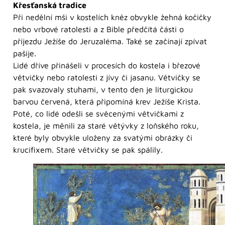
Křesťanská tradice
Při nedělní mši v kostelích kněz obvykle žehná kočičky
nebo vrbové ratolesti a z Bible předčítá části o
příjezdu Ježíše do Jeruzaléma. Také se začínají zpívat
pašije.
Lidé dříve přinášeli v procesích do kostela i březové
větvičky nebo ratolesti z jívy či jasanu. Větvičky se
pak svazovaly stuhami, v tento den je liturgickou
barvou červená, která připomíná krev Ježíše Krista.
Poté, co lidé odešli se svěcenými větvičkami z
kostela, je měnili za staré větývky z loňského roku,
které byly obvykle uloženy za svatými obrázky či
krucifixem. Staré větvičky se pak spálily.