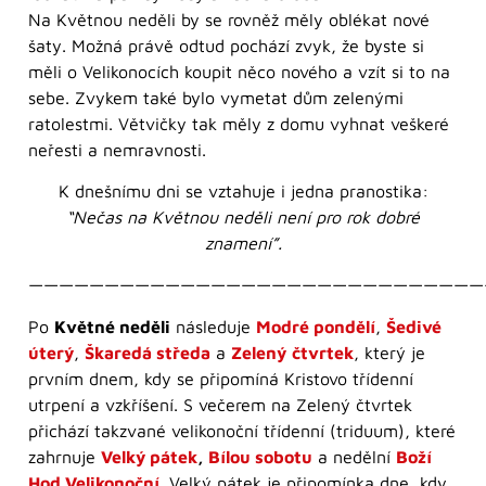
Na Květnou neděli by se rovněž měly oblékat nové
šaty. Možná právě odtud pochází zvyk, že byste si
měli o Velikonocích koupit něco nového a vzít si to na
sebe. Zvykem také bylo vymetat dům zelenými
ratolestmi. Větvičky tak měly z domu vyhnat veškeré
neřesti a nemravnosti.
K dnešnímu dni se vztahuje i jedna pranostika:
“Nečas na Květnou neděli není pro rok dobré
znamení”.
——————————————————————————————
Po
Květné neděli
následuje
Modré pondělí
,
Šedivé
úterý
,
Škaredá středa
a
Zelený
čtvrtek
, který je
prvním dnem, kdy se připomíná Kristovo třídenní
utrpení a vzkříšení. S večerem na Zelený čtvrtek
přichází takzvané velikonoční třídenní (triduum), které
zahrnuje
Velký pátek
,
Bílou sobotu
a nedělní
Boží
Hod Velikonoční
. Velký pátek je připomínka dne, kdy