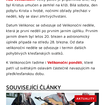
byl Kristus umučen a zemřel na kříži. Bílá sobota, den
pobytu Krista v hrobě, nočními obřady přechází v
neděli, kdy se slaví zmrtvýchvstání.
Datum Velikonoc se odvozuje od Velikonoční neděle,
která je první nedělí po prvním jarním úplňku. Prvním
jarním dnem byl letos 20. březen a astronomický
úplněk připadá na středu 28. března. Od data
velikonoční neděle se odvozuje i termín dalších
pohyblivých křesťanských svátků.
K Velikonocům řadíme i
Velikonoční pondělí
, které
patří už světským oslavám částečně navazujícím na
předkřesťanskou dobu.
SOUVISEJÍCÍ ČLÁNKY
AKTUALITY