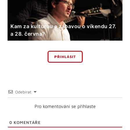
Kam za kulturou a zábavou o víkendu 27.
a 28. června?
PŘIHLÁSIT
Odebírat
Pro komentování se přihlaste
0
KOMENTÁŘE