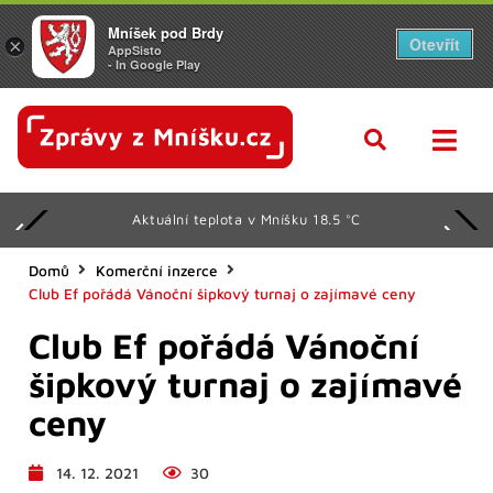
Mníšek pod Brdy
Otevřít
×
AppSisto
- In Google Play
Aktuální teplota v Mníšku 18.5 °C
Domů
Komerční inzerce
Club Ef pořádá Vánoční šipkový turnaj o zajímavé ceny
Club Ef pořádá Vánoční
šipkový turnaj o zajímavé
ceny
14. 12. 2021
30