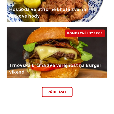
Hospoda ve Stříbrné Lhotě zve na
Řízkové hody
KOMERČNÍ INZERCE
Trnovská krčma zve veřejnost na Burger
víkend
PŘIHLÁSIT