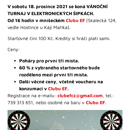
V sobotu 18. prosince 2021 se koná VÁNOČNÍ
TURNAJ V ELEKTRONICKÝCH ŠIPKÁCH.
Od 16 hodin v mníšeckém
Clubu EF
(Skalecká 124,
vedle Hostince u Káji Maříka).
Startovné činí 100 Kč. Kredity si hráči platí sami.
Ceny:
Poháry pro první tři místa.
60 % z vybraného startovného bude
rozděleno mezi první tři místa.
Další věcné ceny, včetně voucheru na
konzumaci v
Clubu EF
.
Registrace na e-mailu:
clubefcz@gmail.com
, tel.:
739 313 651, nebo osobně na baru v
Clubu EF
.