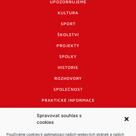
UPOZORŇUJEME
KULTURA
SPORT
ŠKOLSTVÍ
PROJEKTY
SPOLKY
HISTORIE
ROZHOVORY
SPOLEČNOST
PRAKTICKÉ INFORMACE
CENÍK INZERCE
Spravovat souhlas s
cookies
INFORMACE A KODEX DISKUTUJÍCÍCH
LOGO A LOGO MANUÁL
Používáme cookies k optimalizaci našich webových stránek a našich