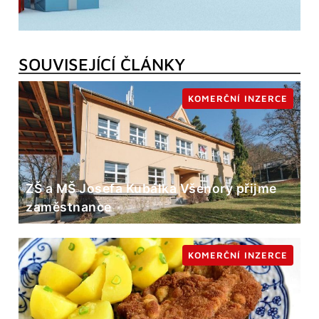
SOUVISEJÍCÍ ČLÁNKY
KOMERČNÍ INZERCE
ZŠ a MŠ Josefa Kubálka Všenory přijme
zaměstnance
KOMERČNÍ INZERCE