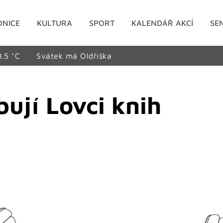
DNICE
KULTURA
SPORT
KALENDÁŘ AKCÍ
SE
8.5 °C
Svátek má Oldřiška
ují Lovci knih