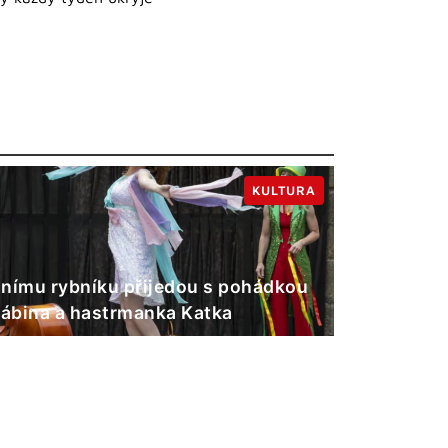
KULTURA
nímu rybníku přijedou s pohádkou
Gábina a hastrmanka Katka