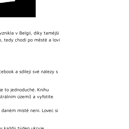
znikla v Belgii, díky tamější
Go, tedy chodí po městě a loví
cebook a sdílejí své nálezy s
je to jednoduché. Knihu
trálním území) a vyfotíte
na daném místě není. Lovec si
dy každý týden ukryje