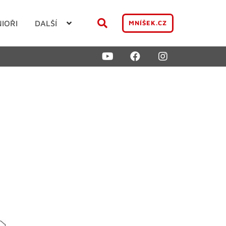
NIOŘI
DALŠÍ
MNÍŠEK.CZ