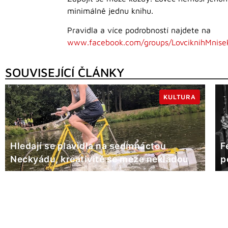
minimálně jednu knihu.
Pravidla a více podrobností najdete na
www.facebook.com/groups/LovciknihMnise
SOUVISEJÍCÍ ČLÁNKY
KULTURA
Hledají se plavidla na sedmnáctou
F
Neckyádu, kreativitě se meze nekladou
p