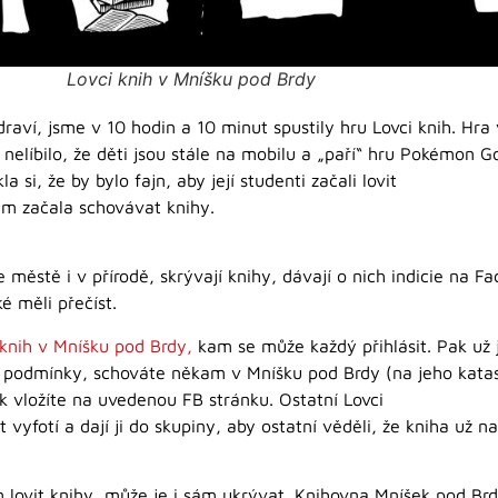
Lovci knih v Mníšku pod Brdy
aví, jsme v 10 hodin a 10 minut spustily hru Lovci knih. Hra v
e nelíbilo, že děti jsou stále na mobilu a „paří“ hru Pokémon 
 si, že by bylo fajn, aby její studenti začali lovit
kům začala schovávat knihy.
 městě i v přírodě, skrývají knihy, dávají o nich indicie na Fa
é měli přečíst.
 knih v Mníšku pod Brdy,
kam se může každý přihlásit. Pak už 
dní podmínky, schováte někam v Mníšku pod Brdy (na jeho katas
k vložíte na uvedenou FB stránku. Ostatní Lovci
t vyfotí a dají ji do skupiny, aby ostatní věděli, že kniha už 
 lovit knihy, může je i sám ukrývat. Knihovna Mníšek pod Br