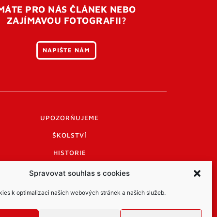
MÁTE PRO NÁS ČLÁNEK NEBO
ZAJÍMAVOU FOTOGRAFII?
NAPIŠTE NÁM
UPOZORŇUJEME
ŠKOLSTVÍ
HISTORIE
PRAKTICKÉ INFORMACE
Spravovat souhlas s cookies
LOGO A LOGO MANUÁL
es k optimalizaci našich webových stránek a našich služeb.