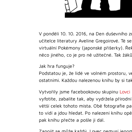
V pondělí 10. 10. 2016, na Den duševního zdr
učitelce literatury Aveline Gregoirové. Té s
virtuální Pokémony (japonské příšerky). Řekla
něco jiného, co je pro ně užitečné. Tak žá
Jak hra funguje?
Podstatou je, že lidé ve volném prostoru, ve
ostatními. Každou nalezenou knihu by si tak
Vytvořily jsme facebookovou skupinu
Lovci
vyfotíte, zabalíte tak, aby vydržela příro
větší celek tohoto místa. Obě fotografie pa
to vidí a jdou hledat. Po nalezení knihu opě
pak knihu přečte a pošle ji dál.
Zapojit se může každý. Lovec nemusí jenom