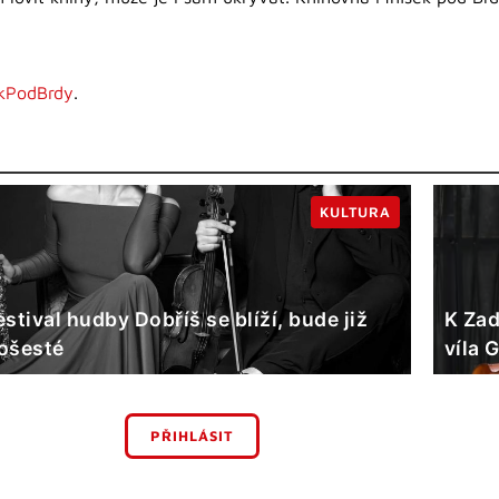
kPodBrdy
.
KULTURA
estival hudby Dobříš se blíží, bude již
K Zad
ošesté
víla 
PŘIHLÁSIT