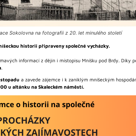
ace Sokolovna na fotografii z 20. let minulého století
íšeckou historii připraveny společné vycházky.
ímavých informací z dějin i místopisu Mníšku pod Brdy. Díky 
a
.
listopadu
a zavede zájemce i k zaniklým mníšeckým hospodá
:00 u altánku na Skaleckém náměstí.