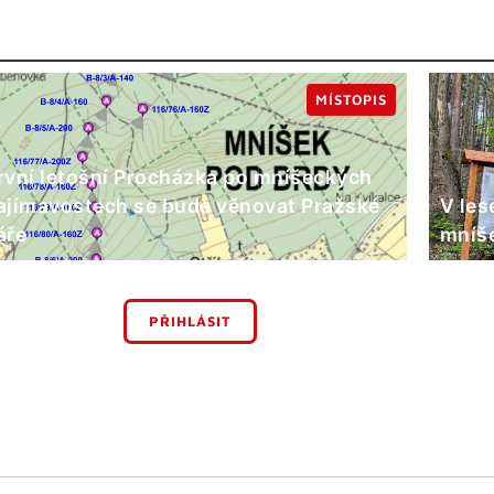
MÍSTOPIS
rvní letošní Procházka po mníšeckých
ajímavostech se bude věnovat Pražské
V les
áře
mníše
PŘIHLÁSIT