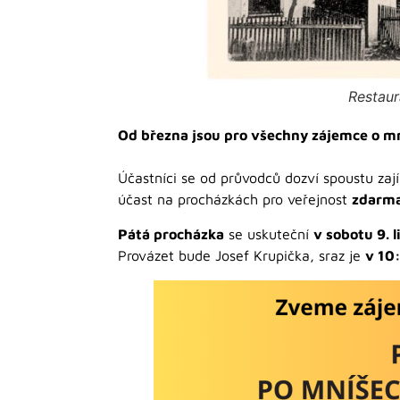
Restaur
Od března jsou pro všechny zájemce o mn
Účastníci se od průvodců dozví spoustu zaj
účast na procházkách pro veřejnost
zdarm
Pátá procházka
se uskuteční
v sobotu 9. 
Provázet bude Josef Krupička, sraz je
v 10