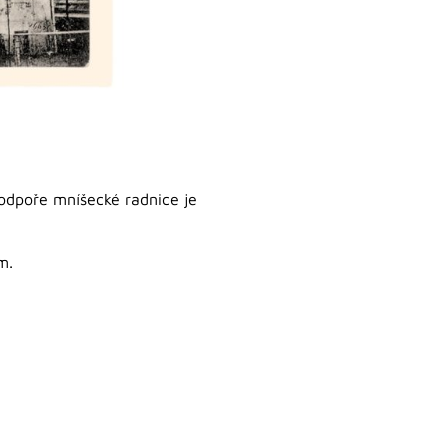
podpoře mníšecké radnice je
m.