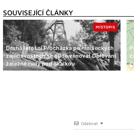
SOUVISEJÍCÍ ČLÁNKY
MÍSTOPIS
Druhá letošní Procházka po mníšeckých
P
zajímavostech se bude věnovat Dolování
z
železné rudy pod Skalkou
č
Odebírat