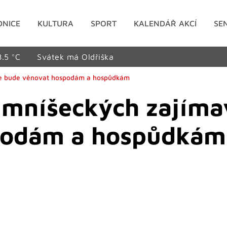
DNICE
KULTURA
SPORT
KALENDÁŘ AKCÍ
SE
8.5 °C
Svátek má Oldřiška
se bude věnovat hospodám a hospůdkám
 mníšeckých zajíma
podám a hospůdkám