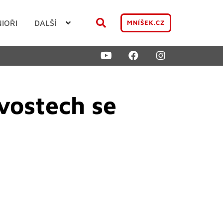
NIOŘI
DALŠÍ
MNÍŠEK.CZ
vostech se