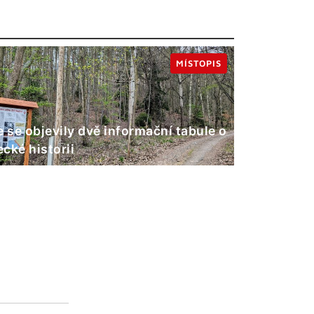
MÍSTOPIS
e se objevily dvě informační tabule o
cké historii