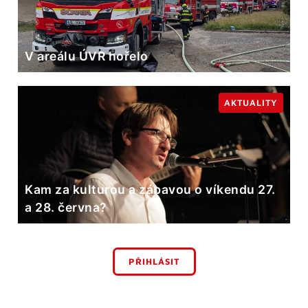
V areálu ÚVR hořelo
AKTUALITY
Kam za kulturou a zábavou o víkendu 27.
a 28. června?
PŘIHLÁSIT