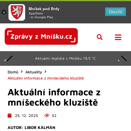
Mníšek pod Brdy
Otevřít
×
AppSisto
- In Google Play
Aktuální teplota v Mníšku 18.5 °C
Domů
Aktuality
Aktuální informace z mníšeckého kluziště
Aktuální informace z
mníšeckého kluziště
25. 12. 2025
52
AUTOR:
LIBOR KÁLMÁN