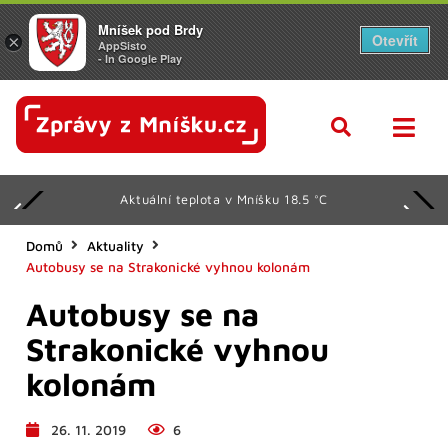
Mníšek pod Brdy
Otevřít
×
AppSisto
- In Google Play
Aktuální teplota v Mníšku 18.5 °C
Domů
Aktuality
Autobusy se na Strakonické vyhnou kolonám
Autobusy se na
Strakonické vyhnou
kolonám
26. 11. 2019
6