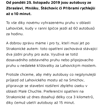
Od pondělí 25. listopadu 2019 jsou autobusy ze
Zbraslavi, Mníšku, Štěchovic či Příbrami rychlejší
až o 10 minut.
To vše díky novému vyhrazenému pruhu v oblasti
Lahoviček, kudy v ranní špičce jezdí až 60 autobusů
za hodinu.
A dobrou zprávu máme i pro ty, kteří musí jet po
Strakonické autem: toto opatření zachovává stávající
dva jízdní pruhy pro auta. Využívá se totiž
dosavadního odstavného pruhu nebo připojovacího
pruhu u nedaleké křižovatky za Lahovickým mostem.
Protože chceme, aby měly autobusy co nejplynulejší
průjezd od Lahovického mostu až na Smíchov,
připravuje se stavební rozšíření zbylého úseku v
oblasti Malé Chuchle. Preferenční opatření na
Strakonické už dnes dosahují délky cca 3 kilometrů,
díky čemuž ušetří autobusy až 15 minut.