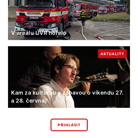
V areálu ÚVR hořelo
AKTUALITY
Kam za kulturou a zábavou o víkendu 27.
a 28. června?
PŘIHLÁSIT