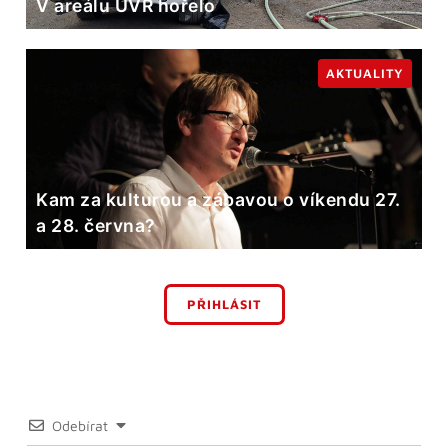
V areálu ÚVR hořelo
AKTUALITY
Kam za kulturou a zábavou o víkendu 27.
a 28. června?
PŘIHLÁSIT
Odebírat