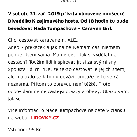
autora
V sobotu 21. září 2019 přivítá obnovené mníšecké
Divadélko K zajímavého hosta. Od 18 hodin tu bude
besedovat Naďa Tumpachová – Caravan Girl.
Chci cestovat karavanem, ALE…
Aneb 7 překážek a jak na ně Nemám čas. Nemám
peníze. Jsem sama. Máme děti. Jak si vydělat na
cestách? Toužím lidi inspirovat jít si za svými sny.
Spousta lidí mi říká, že takto cestovat je jejich snem,
ale málokdo se k tomu odváží, protože je to velká
neznámá. Přitom to opravdu není těžké. Proto
odpovídám na nejčastější otázky a obavy. Ukážu vám,
jak se…
Více informací o Nadě Tumpachové najdete v článku
na webu:
LIDOVKY.CZ
Vstupné: 95 Kč