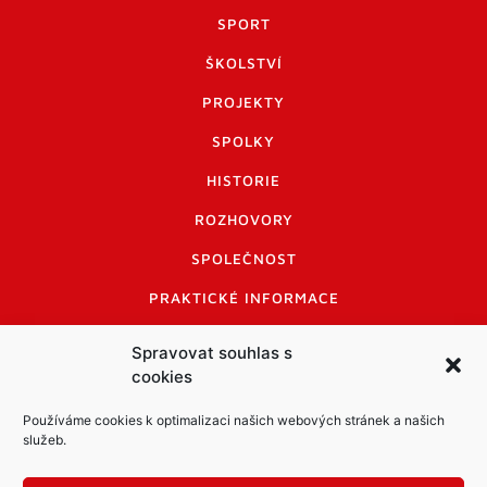
SPORT
ŠKOLSTVÍ
PROJEKTY
SPOLKY
HISTORIE
ROZHOVORY
SPOLEČNOST
PRAKTICKÉ INFORMACE
CENÍK INZERCE
Spravovat souhlas s
cookies
INFORMACE A KODEX DISKUTUJÍCÍCH
LOGO A LOGO MANUÁL
Používáme cookies k optimalizaci našich webových stránek a našich
služeb.