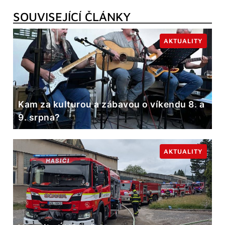
SOUVISEJÍCÍ ČLÁNKY
AKTUALITY
Kam za kulturou a zábavou o víkendu 8. a
9. srpna?
AKTUALITY