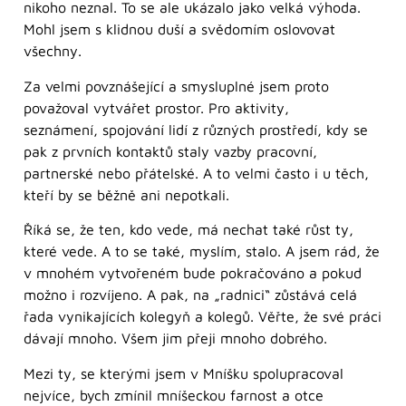
nikoho neznal. To se ale ukázalo jako velká výhoda.
Mohl jsem s klidnou duší a svědomím oslovovat
všechny.
Za velmi povznášející a smysluplné jsem proto
považoval vytvářet prostor. Pro aktivity,
seznámení, spojování lidí z různých prostředí, kdy se
pak z prvních kontaktů staly vazby pracovní,
partnerské nebo přátelské. A to velmi často i u těch,
kteří by se běžně ani nepotkali.
Říká se, že ten, kdo vede, má nechat také růst ty,
které vede. A to se také, myslím, stalo. A jsem rád, že
v mnohém vytvořeném bude pokračováno a pokud
možno i rozvíjeno. A pak, na „radnici“ zůstává celá
řada vynikajících kolegyň a kolegů. Věřte, že své práci
dávají mnoho. Všem jim přeji mnoho dobrého.
Mezi ty, se kterými jsem v Mníšku spolupracoval
nejvíce, bych zmínil mníšeckou farnost a otce