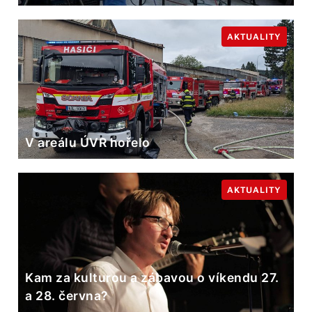
AKTUALITY
V areálu ÚVR hořelo
AKTUALITY
Kam za kulturou a zábavou o víkendu 27.
a 28. června?