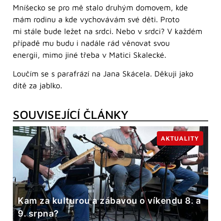
Mníšecko se pro mě stalo druhým domovem, kde
mám rodinu a kde vychovávám své děti. Proto
mi stále bude ležet na srdci. Nebo v srdci? V každém
případě mu budu i nadále rád věnovat svou
energii, mimo jiné třeba v Matici Skalecké.
Loučím se s parafrází na Jana Skácela. Děkuji jako
dítě za jablko.
SOUVISEJÍCÍ ČLÁNKY
AKTUALITY
Kam za kulturou a zábavou o víkendu 8. a
9. srpna?