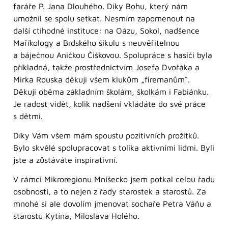
faráře P. Jana Dlouhého. Díky Bohu, který nám
umožnil se spolu setkat. Nesmím zapomenout na
další ctihodné instituce: na Oázu, Sokol, nadšence
Maříkology a Brdského šikulu s neuvěřitelnou
a báječnou Aničkou Čiškovou. Spolupráce s hasiči byla
příkladná, takže prostřednictvím Josefa Dvořáka a
Mirka Rouska děkuji všem klukům „firemanům“.
Děkuji oběma základním školám, školkám i Fabiánku.
Je radost vidět, kolik nadšení vkládáte do své práce
s dětmi.
Díky Vám všem mám spoustu pozitivních prožitků.
Bylo skvělé spolupracovat s tolika aktivními lidmi. Byli
jste a zůstáváte inspirativní.
V rámci Mikroregionu Mníšecko jsem potkal celou řadu
osobností, a to nejen z řady starostek a starostů. Za
mnohé si ale dovolím jmenovat sochaře Petra Váňu a
starostu Kytína, Miloslava Holého.