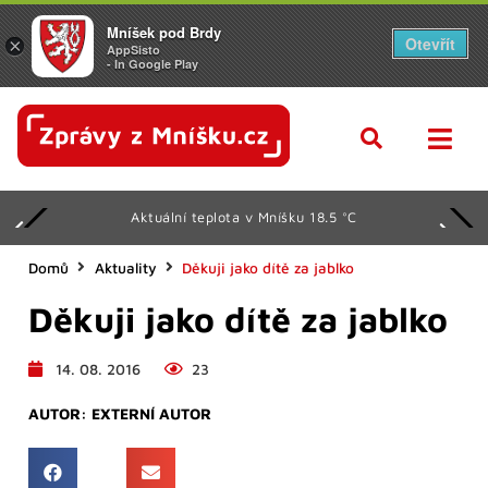
Mníšek pod Brdy
Otevřít
×
AppSisto
- In Google Play
Aktuální teplota v Mníšku 18.5 °C
Domů
Aktuality
Děkuji jako dítě za jablko
Děkuji jako dítě za jablko
14. 08. 2016
23
AUTOR:
EXTERNÍ AUTOR