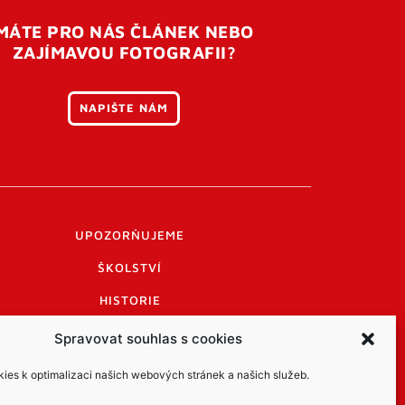
MÁTE PRO NÁS ČLÁNEK NEBO
ZAJÍMAVOU FOTOGRAFII?
NAPIŠTE NÁM
UPOZORŇUJEME
ŠKOLSTVÍ
HISTORIE
PRAKTICKÉ INFORMACE
Spravovat souhlas s cookies
LOGO A LOGO MANUÁL
es k optimalizaci našich webových stránek a našich služeb.