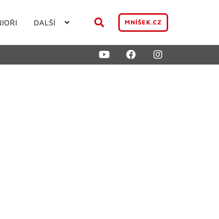
NIOŘI
DALŠÍ
MNÍŠEK.CZ