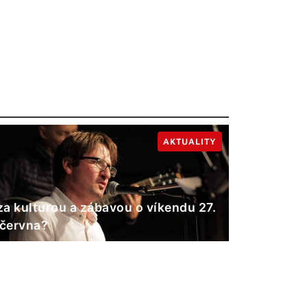
AKTUALITY
a kulturou a zábavou o víkendu 27.
 června?