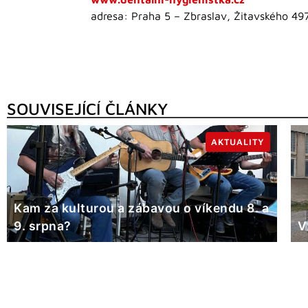
adresa: Praha 5 – Zbraslav, Žitavského 49
SOUVISEJÍCÍ ČLÁNKY
AKTUALITY
Kam za kulturou a zábavou o víkendu 8. a
9. srpna?
V