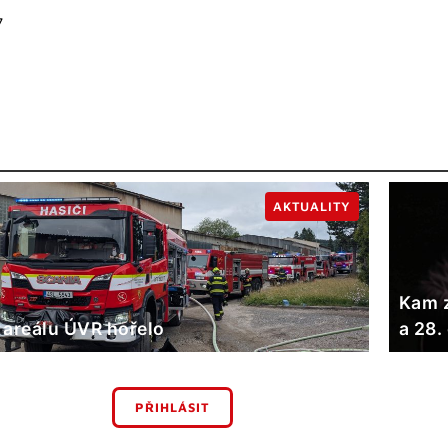
7
AKTUALITY
Kam z
 areálu ÚVR hořelo
a 28.
PŘIHLÁSIT