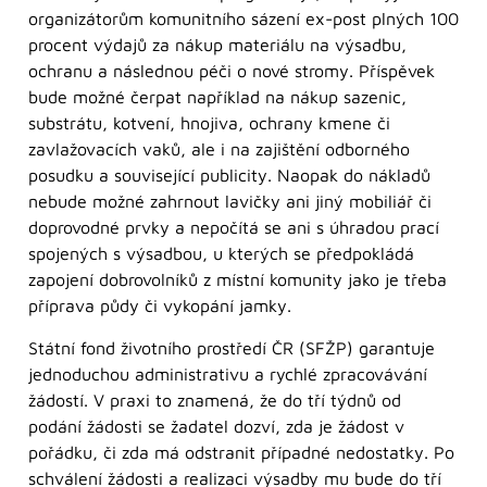
organizátorům komunitního sázení ex-post plných 100
procent výdajů za nákup materiálu na výsadbu,
ochranu a následnou péči o nové stromy. Příspěvek
bude možné čerpat například na nákup sazenic,
substrátu, kotvení, hnojiva, ochrany kmene či
zavlažovacích vaků, ale i na zajištění odborného
posudku a související publicity. Naopak do nákladů
nebude možné zahrnout lavičky ani jiný mobiliář či
doprovodné prvky a nepočítá se ani s úhradou prací
spojených s výsadbou, u kterých se předpokládá
zapojení dobrovolníků z místní komunity jako je třeba
příprava půdy či vykopání jamky.
Státní fond životního prostředí ČR (SFŽP) garantuje
jednoduchou administrativu a rychlé zpracovávání
žádostí. V praxi to znamená, že do tří týdnů od
podání žádosti se žadatel dozví, zda je žádost v
pořádku, či zda má odstranit případné nedostatky. Po
schválení žádosti a realizaci výsadby mu bude do tří