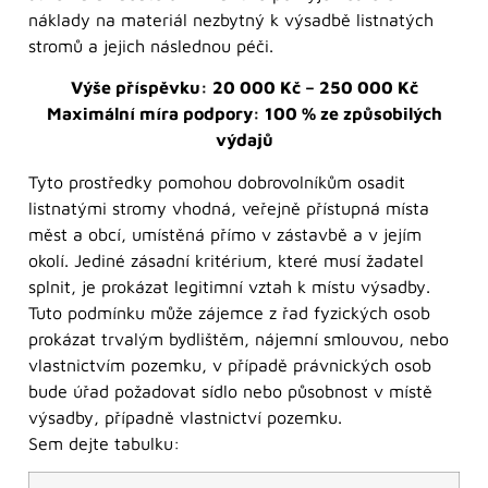
náklady na materiál nezbytný k výsadbě listnatých
stromů a jejich následnou péči.
Výše příspěvku: 20 000 Kč – 250 000 Kč
Maximální míra podpory: 100 % ze způsobilých
výdajů
Tyto prostředky pomohou dobrovolníkům osadit
listnatými stromy vhodná, veřejně přístupná místa
měst a obcí, umístěná přímo v zástavbě a v jejím
okolí. Jediné zásadní kritérium, které musí žadatel
splnit, je prokázat legitimní vztah k místu výsadby.
Tuto podmínku může zájemce z řad fyzických osob
prokázat trvalým bydlištěm, nájemní smlouvou, nebo
vlastnictvím pozemku, v případě právnických osob
bude úřad požadovat sídlo nebo působnost v místě
výsadby, případně vlastnictví pozemku.
Sem dejte tabulku: