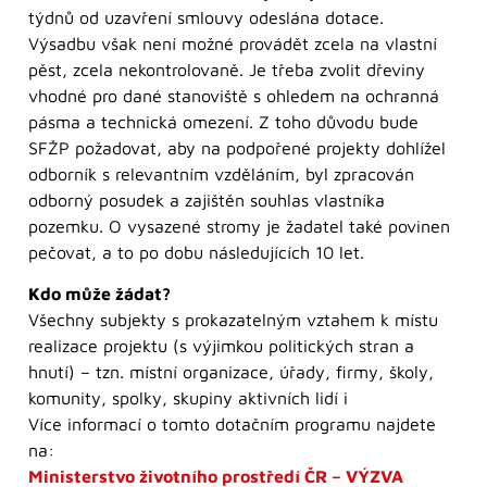
týdnů od uzavření smlouvy odeslána dotace.
Výsadbu však není možné provádět zcela na vlastní
pěst, zcela nekontrolovaně. Je třeba zvolit dřeviny
vhodné pro dané stanoviště s ohledem na ochranná
pásma a technická omezení. Z toho důvodu bude
SFŽP požadovat, aby na podpořené projekty dohlížel
odborník s relevantním vzděláním, byl zpracován
odborný posudek a zajištěn souhlas vlastníka
pozemku. O vysazené stromy je žadatel také povinen
pečovat, a to po dobu následujících 10 let.
Kdo může žádat?
Všechny subjekty s prokazatelným vztahem k místu
realizace projektu (s výjimkou politických stran a
hnutí) – tzn. místní organizace, úřady, firmy, školy,
komunity, spolky, skupiny aktivních lidí i
Více informací o tomto dotačním programu najdete
na:
Ministerstvo životního prostředí ČR – VÝZVA