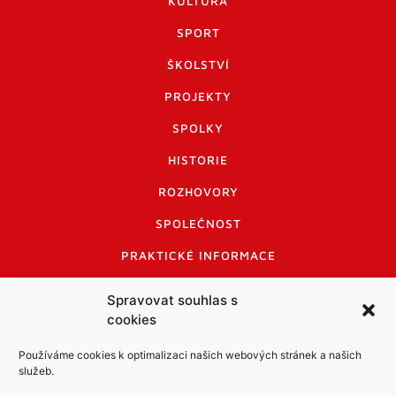
KULTURA
SPORT
ŠKOLSTVÍ
PROJEKTY
SPOLKY
HISTORIE
ROZHOVORY
SPOLEČNOST
PRAKTICKÉ INFORMACE
CENÍK INZERCE
Spravovat souhlas s
cookies
INFORMACE A KODEX DISKUTUJÍCÍCH
LOGO A LOGO MANUÁL
Používáme cookies k optimalizaci našich webových stránek a našich
služeb.