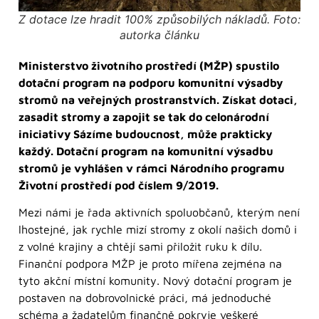
Z dotace lze hradit 100% způsobilých nákladů. Foto:
autorka článku
Ministerstvo životního prostředí (MŽP) spustilo
dotační program na podporu komunitní výsadby
stromů na veřejných prostranstvích. Získat dotaci,
zasadit stromy a zapojit se tak do celonárodní
iniciativy Sázíme budoucnost, může prakticky
každý. Dotační program na komunitní výsadbu
stromů je vyhlášen v rámci Národního programu
Životní prostředí pod číslem 9/2019.
Mezi námi je řada aktivních spoluobčanů, kterým není
lhostejné, jak rychle mizí stromy z okolí našich domů i
z volné krajiny a chtějí sami přiložit ruku k dílu.
Finanční podpora MŽP je proto mířena zejména na
tyto akční místní komunity. Nový dotační program je
postaven na dobrovolnické práci, má jednoduché
schéma a žadatelům finančně pokryje veškeré