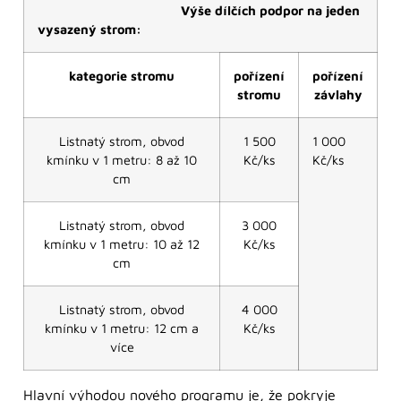
Výše dílčích podpor na jeden
vysazený strom:
kategorie stromu
pořízení
pořízení
stromu
závlahy
Listnatý strom, obvod
1 500
1 000
kmínku v 1 metru: 8 až 10
Kč/ks
Kč/ks
cm
Listnatý strom, obvod
3 000
kmínku v 1 metru: 10 až 12
Kč/ks
cm
Listnatý strom, obvod
4 000
kmínku v 1 metru: 12 cm a
Kč/ks
více
Hlavní výhodou nového programu je, že pokryje