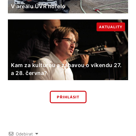
V areálu ÚVR hořelo
AKTUALITY
Kam za kulturou a zábavou o víkendu 27.
a 28. června?
PŘIHLÁSIT
Odebírat