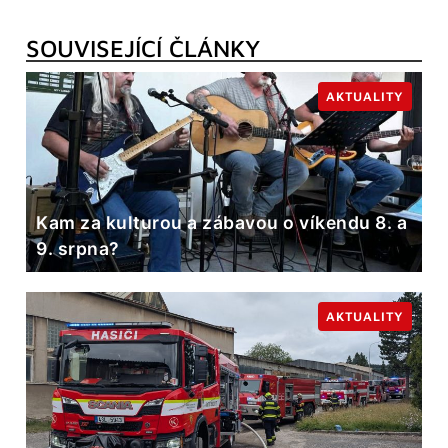
SOUVISEJÍCÍ ČLÁNKY
AKTUALITY
Kam za kulturou a zábavou o víkendu 8. a
9. srpna?
AKTUALITY