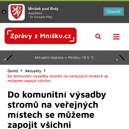
Mníšek pod Brdy
Otevřít
×
AppSisto
- In Google Play
Aktuální teplota v Mníšku 18.5 °C
Domů
Aktuality
Do komunitní výsadby stromů na veřejných místech se
můžeme zapojit všichni
Do komunitní výsadby
stromů na veřejných
místech se můžeme
zapojit všichni